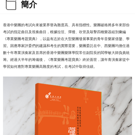
簡介
香港中樂團的考試向來被業界譽為難度高、具有指標性。樂團破格將多年來部份
考試的指定曲目及視奏曲目，根據拉弦、彈撥、吹管及敲擊四種樂器組別彙編
《專業樂團考題寶典》，以益有志於在大型樂團發展事業的青年音樂家借鑒、學
習。因應專家評委們的建議和考生的實際需要，樂團委託在中、西樂團均擔任過
數十年專業演奏家及首席的香港中樂團樂隊學院常任副院長的閻學敏大師負責統
籌。經過大半年的籌備後，《專業樂團考題寶典》終於面世，讓年青演奏家從中
學習如何應對專業樂團高難度的考試，在考試中取得佳績。