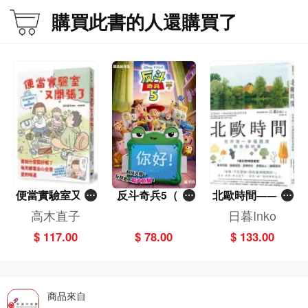
購買此書的人還購買了
便當實驗室又開
反斗奇兵5（圖
北歐時間——世
張了——日日和
畫故事版）
界第一幸福國度
高木直子
日暮Inko
特別日的菜單挑
教會我的事
$ 117.00
$ 78.00
$ 133.00
戰記
商品來自