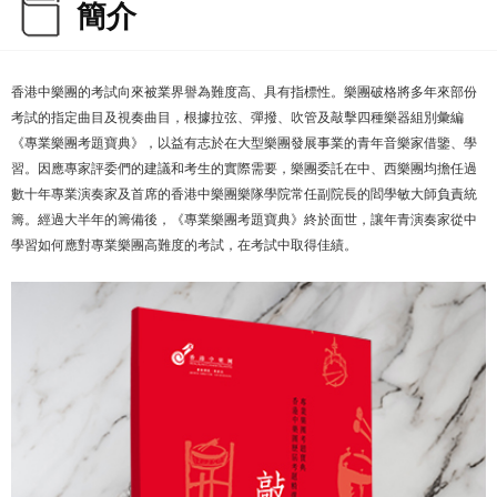
簡介
香港中樂團的考試向來被業界譽為難度高、具有指標性。樂團破格將多年來部份
考試的指定曲目及視奏曲目，根據拉弦、彈撥、吹管及敲擊四種樂器組別彙編
《專業樂團考題寶典》，以益有志於在大型樂團發展事業的青年音樂家借鑒、學
習。因應專家評委們的建議和考生的實際需要，樂團委託在中、西樂團均擔任過
數十年專業演奏家及首席的香港中樂團樂隊學院常任副院長的閻學敏大師負責統
籌。經過大半年的籌備後，《專業樂團考題寶典》終於面世，讓年青演奏家從中
學習如何應對專業樂團高難度的考試，在考試中取得佳績。