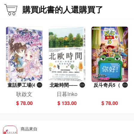
購買此書的人還購買了
童話夢工場(40)
北歐時間——世
反斗奇兵5（圖
——織女下凡結
界第一幸福國度
畫故事版）
耿啟文
日暮Inko
奇緣
教會我的事
$ 78.00
$ 133.00
$ 78.00
商品來自