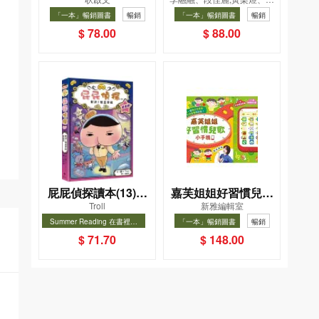
織女下凡結奇緣
飲食法
凱辰
「一本」暢銷圖書
暢銷
「一本」暢銷圖書
暢銷
$ 78.00
$ 88.00
屁屁偵探讀本(13)－
嘉芙姐姐好習慣兒歌
Troll
新雅編輯室
－對決！怪盜學院
小手機
Summer Reading 在書裡度
「一本」暢銷圖書
暢銷
（星星篇）
夏, Cool Down, Read On!-精
暢銷
$ 71.70
$ 148.00
選圖書67折