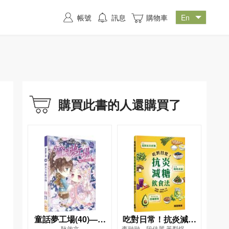
帳號
訊息
購物車
購買此書的人還購買了
童話夢工場(40)——
吃對日常！抗炎減糖
耿啟文
李融融、段佳麗,黃梨煜、顧