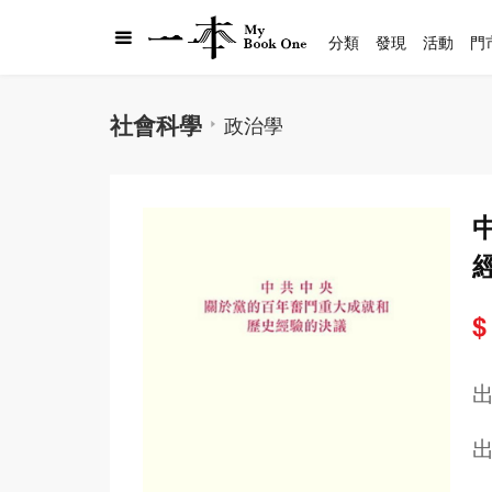
分類
發現
活動
門
社會科學
政治學
$
出