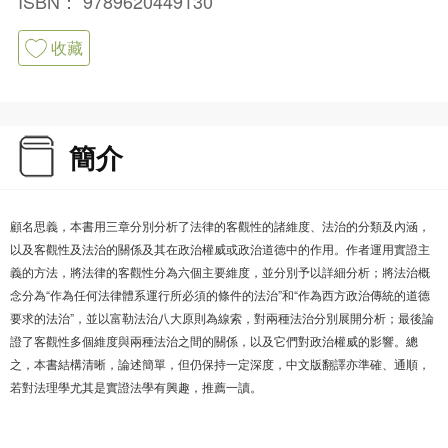
ISBN：
9789620449130
收藏
簡介
顧名思義，本書用三章分別分析了法律的客觀性的諸維度、法治的分類及內涵，
以及客觀性及法治的關係及其在政治權威或政治道德中的作用。作者運用實證主
義的方法，將法律的客觀性分為六個主要維度，並分別予以詳細分析；將法治概
念分為“作為任何法律體系運行所必須的條件的法治”和“作為西方政治傳統的道德
要求的法治”，並以富勒法治八大原則為線索，對兩種法治分別展開分析；最後論
證了客觀性多個維度與兩種法治之間的關係，以及它們對政治權威的影響。總
之，本書結構清晰，論述簡單，但仍保持一定深度，中文版翻譯亦準確、通順，
若對法理學尤其是實證法學有興趣，推薦一讀。