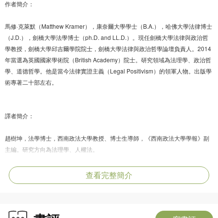
作者簡介：
馬修·克萊默（Matthew Kramer），康奈爾大學學士（B.A.），哈佛大學法律博士
（J.D.），劍橋大學法學博士（ph.D. and LL.D.）。現任劍橋大學法律與政治哲
學教授，劍橋大學邱吉爾學院院士，劍橋大學法律與政治哲學論壇負責人。2014
年當選為英國國家學術院（British Academy）院士。研究領域為法理學、政治哲
學、道德哲學。他是當今法律實證主義（Legal Positivism）的領軍人物。出版學
術專著二十部左右。
譯者簡介：
趙樹坤，法學博士，西南政法大學教授、博士生導師，《西南政法大學學報》副
主編。研究方向為法理學、人權法。
查看完整簡介