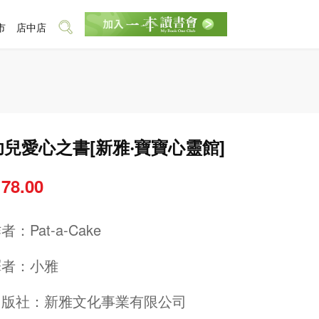
市
店中店
幼兒愛心之書[新雅‧寶寶心靈館]
 78.00
作者：
Pat-a-Cake
譯者：
小雅
出版社：
新雅文化事業有限公司