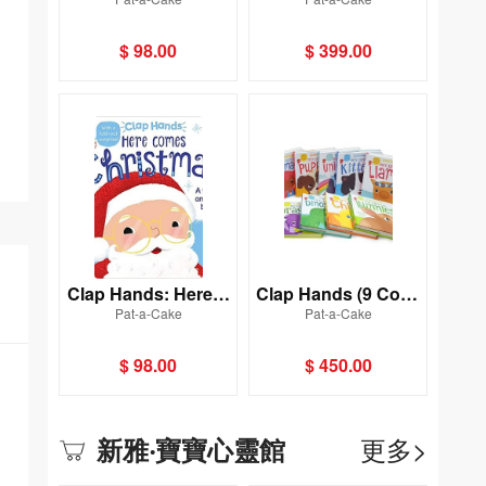
orkers
Time 10 Books BXS
$ 98.00
$ 399.00
Clap Hands: Here C
Clap Hands (9 Copy
Pat-a-Cake
Pat-a-Cake
omes Christmas
Shrinkwrap set)
$ 98.00
$ 450.00
更多>
新雅‧寶寶心靈館