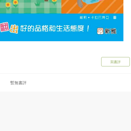
寫書評
暫無書評