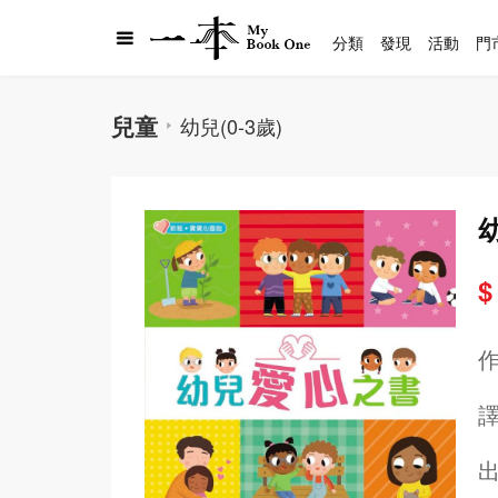
分類
發現
活動
門
兒童
幼兒(0-3歲)
$