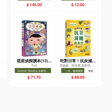
$ 148.00
$ 12.00
屁屁偵探讀本(13)－
吃對日常！抗炎減糖
Troll
李融融、段佳麗,黃梨煜、顧
－對決！怪盜學院
飲食法
凱辰
Summer Reading 在書裡度
「一本」暢銷圖書
暢銷
（星星篇）
夏, Cool Down, Read On!-精
暢銷
$ 71.70
$ 88.00
選圖書67折