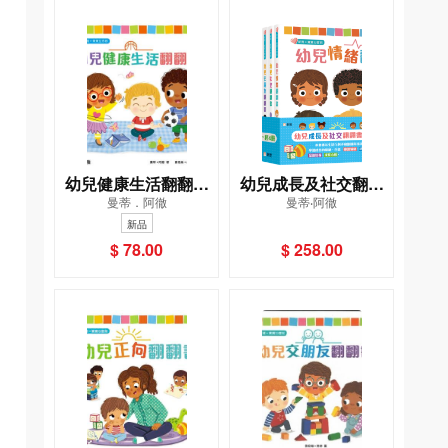
幼兒健康生活翻翻書
幼兒成長及社交翻翻
曼蒂．阿徹
曼蒂‧阿徹
[新雅‧寶寶心靈館]
書套裝（一套4冊）
新品
[新雅‧寶寶心靈館]
$ 78.00
$ 258.00