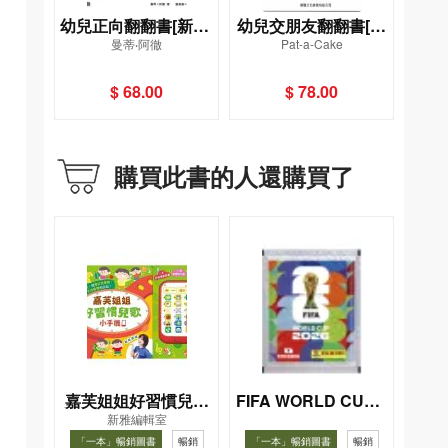
幼兒正向翻翻書[新雅‧
幼兒交朋友翻翻書[新
曼蒂‧阿徹
Pat-a-Cake
寶寶心靈館]
雅‧寶寶心靈館]
$ 68.00
$ 78.00
購買此書的人還購買了
嘉芙姐姐好習慣兒歌
FIFA WORLD CUP 2
新雅編輯室
026（Sticker pack
小手機
「一本」暢銷圖書
暢銷
「一本」暢銷圖書
暢銷
貼紙包）