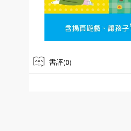
書評
(0)