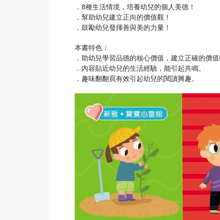
．8種生活情境，培養幼兒的個人美德！
．幫助幼兒建立正向的價值觀！
．鼓勵幼兒發揮善與美的力量！
本書特色：
．助幼兒學習品德的核心價值，建立正確的價值
．內容貼近幼兒的生活經驗，能引起共鳴。
．趣味翻翻頁有效引起幼兒的閱讀興趣。