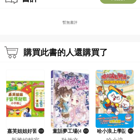
暫無書評
購買此書的人還購買了
嘉芙姐姐好習慣
童話夢工場(40)
哈小浪上學記(1
兒歌小手機
——織女下凡結
3)——逃出神奇
新雅編輯室
耿啟文
哈小浪