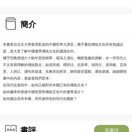
簡介
本書來自北京大學最受歡迎的中國哲學大課堂，幾乎囊括傳統文化所有熱議話
題，是大眾了解中國優秀傳統文化的通識佳作。
樓宇烈教授擷六十餘年思想精華，藉深入淺出、幽默風趣的講解，令一些現代人
不太容易理解的傳統觀念，如道與德、禮與法、忠與孝、知與行、道與藝、言與
意、人與己、適性與逍遙、名教與自然等，變得親切靈動、通俗易懂。細細體悟
書中的內容，更啟發我們思考：
在現代化進程中，如何正確對待本國已有的傳統文化？
如何繼承和發揚中國智慧和傳統文化中的優秀成分？
如何建設具有本國、本民族特色的現代化國家？
書評
寫書評