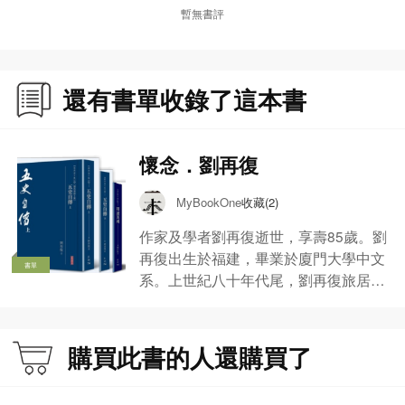
暫無書評
還有書單收錄了這本書
懷念．劉再復
收藏(2)
MyBookOne
作家及學者劉再復逝世，享壽85歲。劉
再復出生於福建，畢業於廈門大學中文
書單
系。上世紀八十年代尾，劉再復旅居海
外，曾於多間大學包括：美國芝加哥大
學、瑞典斯德歌爾摩大學、加拿大卑詩
大學及香港城市大學、香港科技大學等
購買此書的人還購買了
院校擔任過名譽教授、訪問學者及客座
教授等職位。 劉再復為著名文學評論