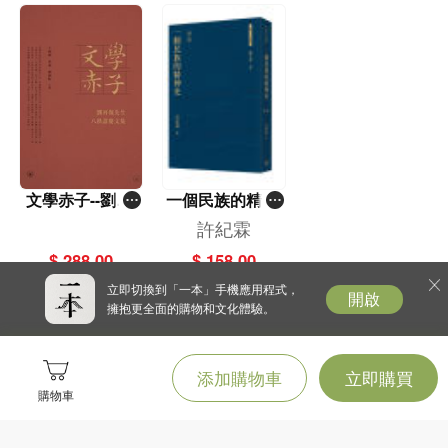
家，著有《文學的反思》、《論中國文
學》、《紅樓夢悟》、《放逐精神》等
理論作品。另有《三讀滄海》、《人論
二十五種》及《漂流手記》等散文集。
文學赤子--劉再
一個民族的精神
復先生八秩壽慶
史（第二版）
許紀霖
文集
（普通本）
$ 288.00
$ 158.00
立即切換到「一本」手機應用程式，
開啟
擁抱更全面的購物和文化體驗。
添加購物車
立即購買
購物車