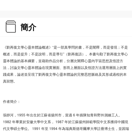
簡介
《劉再復文學心靈本體論概述》“是一部真學問的書，不是闡釋，而是發現；不是
概述，而是提升；不是說明，而是導引”（劉再復語）。本書勾勒了劉再復文學心
靈本體論的基本綱要，並藉助作品分析，分層次闡釋心靈內宇宙思想及悟證方
法，討論文學心靈本體論在現實層面、形而上層面以及悟證方法運用層面上的實
踐成果，論述並呈現了劉再復文學心靈本體論的完整思想脈絡及其形成過程的本
真狀態。
作者簡介：
張靜河，1955 年出生於江蘇省揚州市，當過 6 年插隊知青和野外測繪工人。
1982 年畢業於安徽大學中文系， 1987 年於江蘇揚州師範學院中文系獲得中國現
代文學碩士學位。 1991 年至 1994 年為瑞典斯德哥爾摩大學註冊博士生，並因瑞