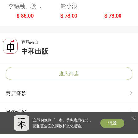
減糖飲食法
3)——逃出神奇
畫故事版）
李融融、段佳
哈小浪
博物館
麗,黃梨煜、顧
$ 88.00
$ 78.00
$ 78.00
凱辰
商品來自
中和出版
進入商店
商店條款
送貨退貨
立即切換到「一本」手機應用程式，
開啟
擁抱更全面的購物和文化體驗。