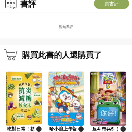
書評
寫書評
暫無書評
購買此書的人還購買了
吃對日常！抗炎
哈小浪上學記(1
反斗奇兵5（圖