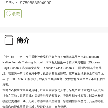
ISBN：
9789888694990
收藏
簡介
「女仔館」一名，今日香港社會恐怕不知所指；但提起其英文全名Diocesan
Native Female Training School，則不會太陌生―名校拔萃男書院（Diocesan
Boys’ School）和拔萃女書院（Diocesan Girls’ School），關係皆與其千絲萬
縷。甚至另一所名校協恩中學，也曾與其有過關聯。這所在香港歷史上存在了九
年（1860—1869）的學校，對後來的雙語教育、女性教育模式產生了不可低估的
影響。
本書作者搜羅大量罕見資料，以著名書院校史入手，聚焦於女仔館之興衰及其與
社會之互動，具體而微地探析香港雙語教育史、香港早期女性教育，以及名校背
後的歷史淵源一隅。此外，香港中西混血社群、宗教團體辦學歷史，乃至香港社
會觀念的變化等重要領域，皆能從本書中有所發現。