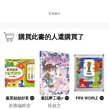
暫無書評
購買此書的人還購買了
嘉芙姐姐好習慣
童話夢工場(40)
FIFA WORLD C
兒歌小手機
——織女下凡結
UP 2026（Stick
新雅編輯室
耿啟文