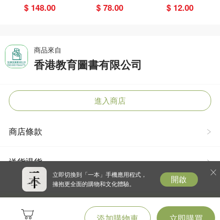
奇緣
er pack 貼紙
$ 148.00
$ 78.00
$ 12.00
包）
商品來自
香港教育圖書有限公司
進入商店
商店條款
送貨退貨
立即切換到「一本」手機應用程式，
開啟
擁抱更全面的購物和文化體驗。
添加購物車
立即購買