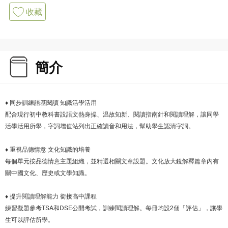
收藏
簡介
♦ 同步訓練語基閱讀 知識活學活用
配合現行初中教科書設語文熱身操、温故知新、閱讀指南針和閱讀理解，讓同學
活學活用所學，字詞增值站列出正確讀音和用法，幫助學生認清字詞。
♦ 重視品德情意 文化知識的培養
每個單元按品德情意主題組織，並精選相關文章設題。文化放大鏡解釋篇章內有
關中國文化、歷史或文學知識。
♦ 提升閱讀理解能力 銜接高中課程
練習擬題參考TSA和DSE公開考試，訓練閱讀理解。每冊均設2個「評估」，讓學
生可以評估所學。