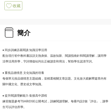
收藏
簡介
♦ 同步訓練語基閱讀 知識活學活用
配合現行初中教科書設語文熱身操、温故知新、閱讀指南針和閱讀理解，讓同學
活學活用所學，字詞增值站列出正確讀音和用法，幫助學生認清字詞。
♦ 重視品德情意 文化知識的培養
每個單元按品德情意主題組織，並精選相關文章設題。文化放大鏡解釋篇章內有
關中國文化、歷史或文學知識。
♦ 提升閱讀理解能力 銜接高中課程
練習擬題參考TSA和DSE公開考試，訓練閱讀理解。每冊均設2個「評估」，讓學
生可以評估所學。