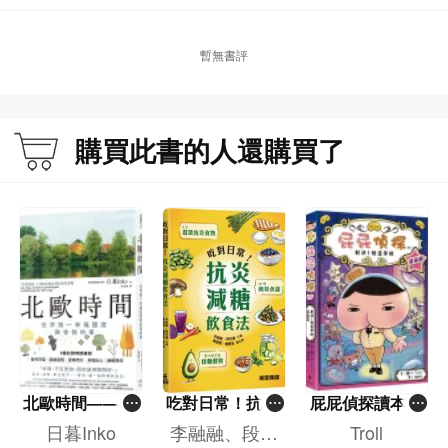
暫無書評
購買此書的人還購買了
北歐時間——世
吃對日常！抗炎
屁屁偵探讀本(1
界第一幸福國度
減糖飲食法
3)－－對決！怪
日暮Inko
李融融、段佳
Troll