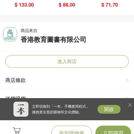
教會我的事
盜學院（星星
麗,黃梨煜、顧
$ 133.00
$ 88.00
$ 71.70
篇）
凱辰
商品來自
香港教育圖書有限公司
進入商店
商店條款
送貨退貨
立即切換到「一本」手機應用程式，
開啟
擁抱更全面的購物和文化體驗。
添加購物車
立即購買