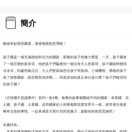
簡介
暢遊奇妙異想國度，激發無限創意潛能！
孩子國是一個充滿熱情和活力的國家，那裏的孩子想像力豐富。一天，孩子國來
了一個百變的新首領，他把孩子們驅逐到一個沒有大人的星球，孩子國頓時變得
冷冰冰，到處死氣沉沉，大人們更因為想念孩子而病倒。三個機智、勇敢的孩子
為了拯救國家，跟百變首領決戰……到底首領的真正身分是什麼？孩子們能否回
到孩子國？
《古怪國不思議事件》系列一套4冊。每冊的故事都圍繞不同的國家：奇異國、北
土國、孩子國、土著國。這些國家的人和事都跟現實世界不一樣，經常發生很多
稀奇古怪的事情。一起來感受天馬行空的想像力，啟動你的創意思維吧！
本書特色：
．本系列通過幽默活潑的文字、富創意的情節，帶出正面的信息和價值觀，拓闊