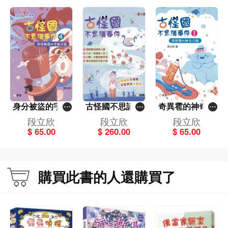
身分被盜的宇宙
古怪國不思議事
奇異雹的神奇力
大盜 (4)[古怪國
件 (一套4冊)
量 (1)[古怪國不
段立欣
段立欣
段立欣
不思議事件]
思議事件]
$ 65.00
$ 260.00
$ 65.00
購買此書的人還購買了