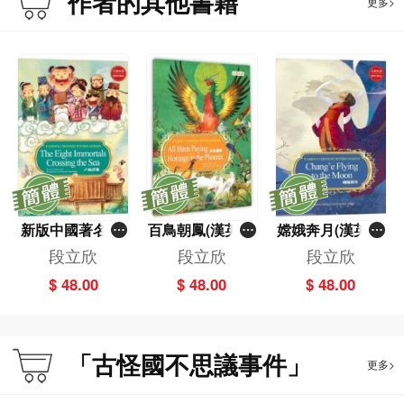
作者的其他書籍
更多>
新版中國著名神
百鳥朝鳳(漢英對
嫦娥奔月(漢英對
話故事系列繪本
照) / 新版中國著
照)/ 新版中國著
段立欣
段立欣
段立欣
－－八仙過海(漢
名神話故事系列
名神話故事系列
$ 48.00
$ 48.00
$ 48.00
英雙語)
繪本
繪本
「古怪國不思議事件」
更多>