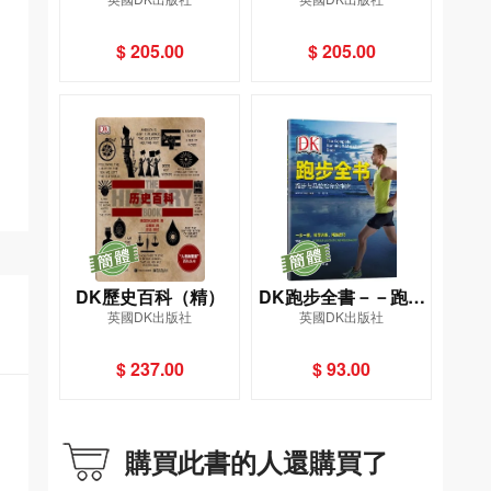
的理想工作指南（精)
$ 205.00
$ 205.00
DK歷史百科（精）
DK跑步全書－－跑步
英國DK出版社
英國DK出版社
與馬拉松完全指南
$ 237.00
$ 93.00
購買此書的人還購買了