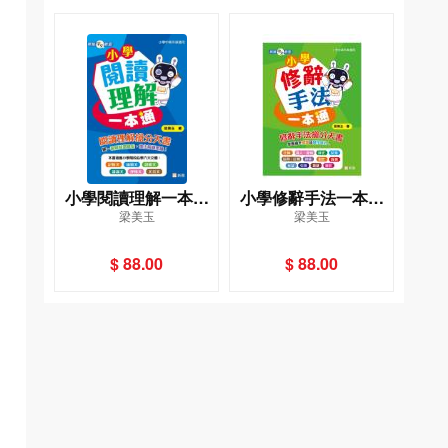
小學閱讀理解一本通
小學修辭手法一本通
梁美玉
梁美玉
［新雅中文教室〕
［新雅中文教室〕
$ 88.00
$ 88.00