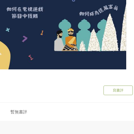
寫書評
暫無書評