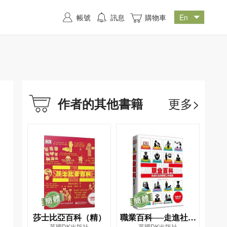
帳號
訊息
購物車
更多>
作者的其他書籍
莎士比亞百科（精）
職業百科──走進社會
英國DK出版社
英國DK出版社