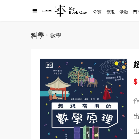
分類
發現
活動
門
科學
數學
$
出