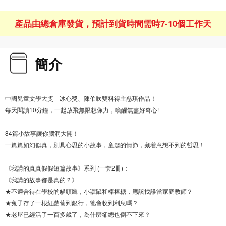
產品由總倉庫發貨，預計到貨時間需時7-10個工作天
簡介
中國兒童文學大獎—冰心獎、陳伯吹雙料得主慈琪作品！
每天閱讀10分鐘，一起放飛無限想像力，喚醒無盡好奇心!
84篇小故事讓你腦洞大開！
一篇篇如幻似真，別具心思的小故事，童趣的情節，藏着意想不到的哲思！
《我講的真真假假短篇故事》系列 (一套2冊)：
《我講的故事都是真的？》
★不適合待在學校的貓頭鷹，小鼴鼠和棒棒糖，應該找誰當家庭教師？
★兔子存了一根紅蘿蔔到銀行，牠會收到利息嗎？
★老屋已經活了一百多歲了，為什麼卻總也倒不下來？