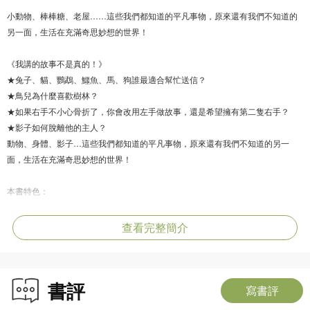
小動物、棒棒糖、老屋……這些我們都知道的平凡事物，原來還有我們不知道的
另一面，生活在充滿奇思妙想的世界！
《我講的故事不是真的！》
★兔子、貓、鸚鵡、鱷魚、馬、狗誰最適合幫忙送信？
★鳥兒為什麼喜歡樹林？
★如果右手不小心骨折了，你會改用左手做故事，還是希望擁有第二隻右手？
★影子如何脫離他的主人？
動物、身體、影子…這些我們都知道的平凡事物，原來還有我們不知道的另一
面，生活在充滿奇思妙想的世界！
本書特色：
‧本系列由中國兒童文學大獎—冰心獎、陳伯吹雙料得主慈琪所著，他屢次獲獎，
作品入選中國內地的小學中文課本。
查看完整簡介
‧本系列每個故事篇幅簡短，適合協助專注力較低的孩子逐步培養閱讀興趣。
‧故事富想像力，真真假假之中藏着各種哲思，引導孩子思考。
書評
寫書評