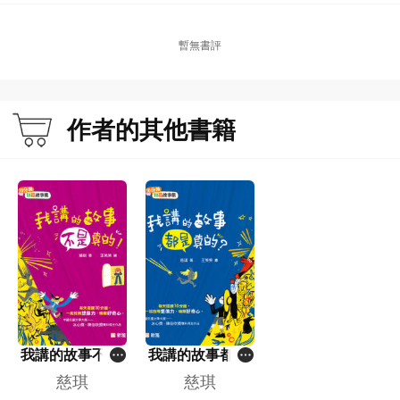
暫無書評
作者的其他書籍
我講的故事不是
我講的故事都是
真的！ [10分鐘
真的？ [10分鐘
慈琪
慈琪
短篇故事集]
短篇故事集]