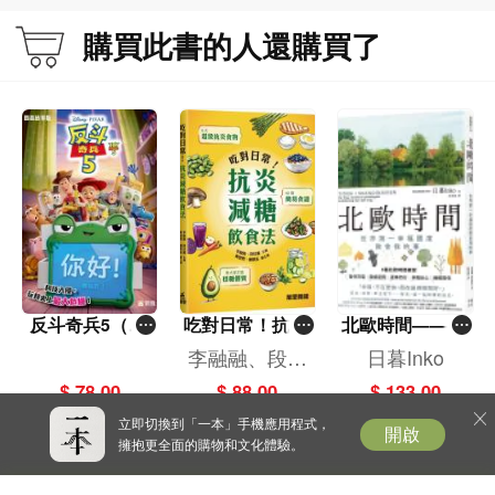
購買此書的人還購買了
反斗奇兵5（圖
吃對日常！抗炎
北歐時間——世
畫故事版）
減糖飲食法
界第一幸福國度
李融融、段佳
日暮Inko
教會我的事
麗,黃梨煜、顧
$ 78.00
$ 88.00
$ 133.00
凱辰
立即切換到「一本」手機應用程式，
開啟
擁抱更全面的購物和文化體驗。