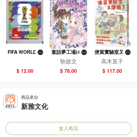
FIFA WORLD C
童話夢工場(40)
便當實驗室又開
UP 2026（Stick
——織女下凡結
張了——日日和
耿啟文
高木直子
er pack 貼紙
奇緣
特別日的菜單挑
$ 12.00
$ 78.00
$ 117.00
包）
戰記
商品來自
新雅文化
進入商店