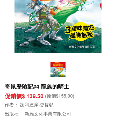
奇鼠歷險記#4 龍族的騎士
促銷價$ 139.50
(原價$155.00)
作者：
謝利連摩‧史提頓
出版社：
新雅文化事業有限公司