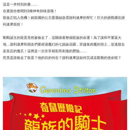
這是一本特別的書……
在裏面你會聞到3種神奇的味道哦！
龍族正陷入危機！銀龍國的公主愛麗絲急需謝利連摩的幫忙！巨大的挑戰擺在謝
利連摩面前！
剛剛誕生的龍蛋竟然被偷走了，這關係着整個龍族的命運！為了讓和平重返大
地，謝利連摩和朋友們要經過魔幻的七姐妹花園，穿越食肉魔的領土，並逃脫女
巫皇后的魔爪！這將是一次非常精彩而刺激的歷險……
究竟是誰偷走了龍蛋？他的目的何在？謝利連摩該如何完成這艱難的使命呢？