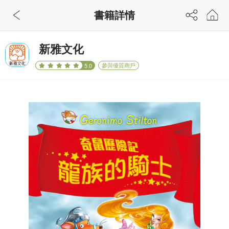
書籍詳情
新雅文化
參與優質商戶
5.0