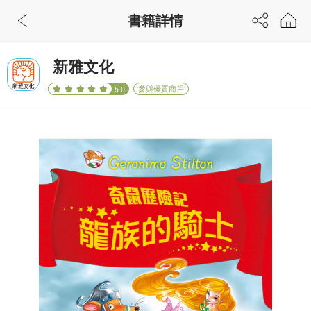
書籍詳情
新雅文化
參與優質商戶
5.0