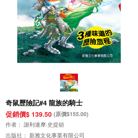
奇鼠歷險記#4 龍族的騎士
促銷價$ 139.50
(原價$155.00)
作者：
謝利連摩‧史提頓
出版社：
新雅文化事業有限公司