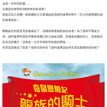
這是一本特別的書……
在裏面你會聞到3種神奇的味道哦！
龍族正陷入危機！銀龍國的公主愛麗絲急需謝利連摩的幫忙！巨大的挑戰擺在謝
利連摩面前！
剛剛誕生的龍蛋竟然被偷走了，這關係着整個龍族的命運！為了讓和平重返大
地，謝利連摩和朋友們要經過魔幻的七姐妹花園，穿越食肉魔的領土，並逃脫女
巫皇后的魔爪！這將是一次非常精彩而刺激的歷險……
究竟是誰偷走了龍蛋？他的目的何在？謝利連摩該如何完成這艱難的使命呢？