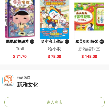
屁屁偵探讀本(1
哈小浪上學記(1
嘉芙姐姐好習慣
3)－－對決！怪
3)——逃出神奇
兒歌小手機
Troll
哈小浪
新雅編輯室
盜學院（星星
博物館
$ 71.70
$ 78.00
$ 148.00
篇）
商品來自
新雅文化
進入商店