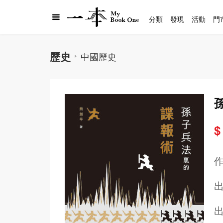
分類
發現
活動
門
歷史
中國歷史
$
出