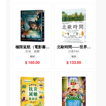
極限返航（電影書衣
北歐時間——世界第
安迪．威爾
日暮Inko
典藏版）（獨家收錄
一幸福國度教會我的
暢銷
暢銷
作者訪談）
事
$ 160.00
$ 133.00