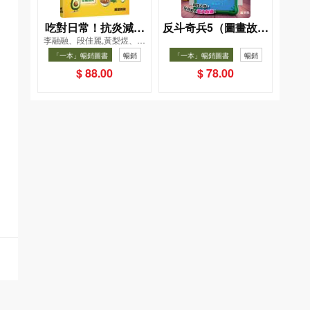
吃對日常！抗炎減糖
反斗奇兵5（圖畫故事
李融融、段佳麗,黃梨煜、顧
飲食法
版）
凱辰
「一本」暢銷圖書
暢銷
「一本」暢銷圖書
暢銷
$ 88.00
$ 78.00