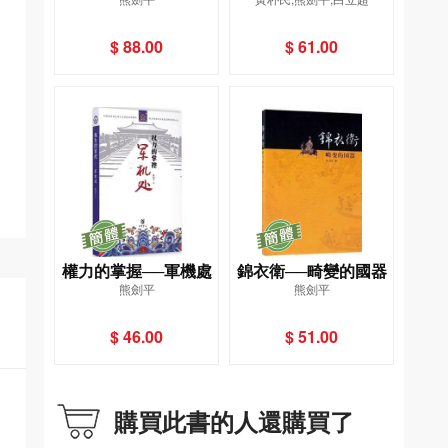
客與間諜
戰爭
$ 88.00
$ 61.00
權力的掌握──軍機處
錦衣衛──畸變的國器
熊劍平
熊劍平
$ 46.00
$ 51.00
購買此書的人還購買了