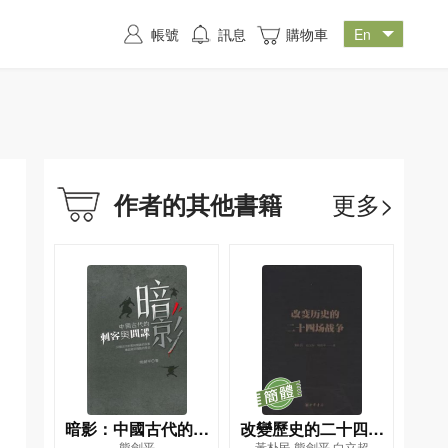
帳號
訊息
購物車
更多>
作者的其他書籍
暗影：中國古代的刺
改變歷史的二十四場
熊劍平
黃朴民,熊劍平,白立超