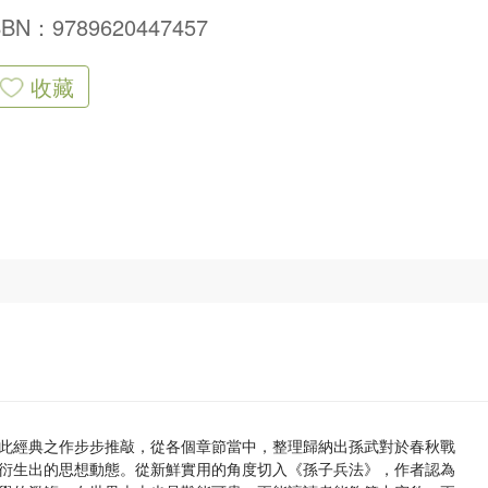
SBN：9789620447457
收藏
此經典之作步步推敲，從各個章節當中，整理歸納出孫武對於春秋戰
衍生出的思想動態。從新鮮實用的角度切入《孫子兵法》，作者認為