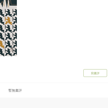
寫書評
暫無書評