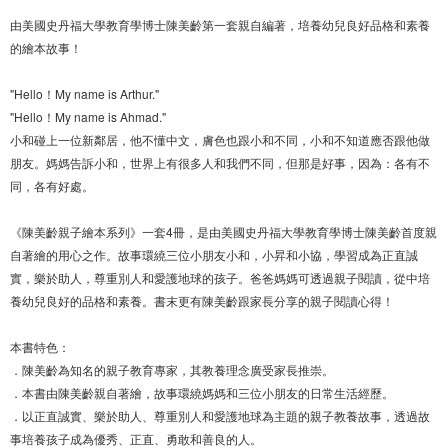
由美國史丹福大學教育學博士陳美齡第一套親自編著，培養幼兒良好品格和素養
的繪本故事！
"Hello！My name is Arthur."
"Hello！My name is Ahmad."
小和碰上一位新鄰居，他不懂中文，膚色也跟小和不同，小和不知道應否跟他做
朋友。媽媽告訴小和，世界上有很多人和我們不同，但那是好事，因為：各有不
同，各有好處。
《陳美齡親子繪本系列》一套4冊，是由美國史丹福大學教育學博士陳美齡首度親
自著繪的用心之作。故事環繞三位小朋友小和，小昇和小協，學習成為正直誠
實，樂於助人，尊重別人和愛護地球的孩子。爸爸媽媽可透過親子閱讀，從中培
養幼兒良好的品格和素養。書末更有陳美齡跟家長分享的親子閱讀心得！
本書特色：
．陳美齡為知名的親子教育專家，其教養理念廣受家長推崇。
．本書由陳美齡親自著繪，故事環繞媽媽和三位小朋友的日常生活經歷。
．以正直誠實、樂於助人、尊重別人和愛護地球為主題的親子教養故事，透過故
事培養孩子成為優秀、正直、勇敢和善良的人。