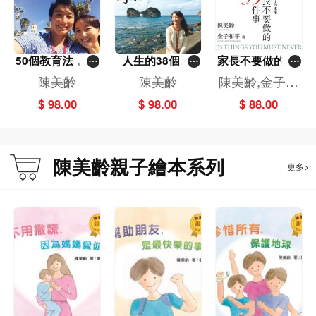
50個教育法，我
人生的38個啟
家長不要做的35
把三個兒子送入
示--陳美齡自傳
件事
陳美齡
陳美齡
陳美齡,金子和
了史丹福
平
$ 98.00
$ 98.00
$ 88.00
陳美齡親子繪本系列
更多>