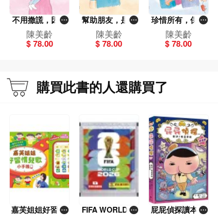
不用撒謊，因為
幫助朋友，是最
珍惜所有，保護
媽媽愛你[陳美齡
快樂的事[陳美齡
地球[陳美齡親子
陳美齡
陳美齡
陳美齡
親子繪本系列]
親子繪本系列]
繪本系列]
$ 78.00
$ 78.00
$ 78.00
購買此書的人還購買了
嘉芙姐姐好習慣
FIFA WORLD C
屁屁偵探讀本(1