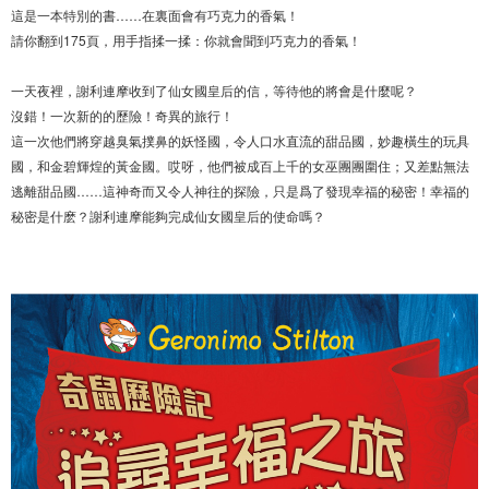
這是一本特別的書……在裏面會有巧克力的香氣！
請你翻到175頁，用手指揉一揉：你就會聞到巧克力的香氣！
一天夜裡，謝利連摩收到了仙女國皇后的信，等待他的將會是什麼呢？
沒錯！一次新的的歷險！奇異的旅行！
這一次他們將穿越臭氣撲鼻的妖怪國，令人口水直流的甜品國，妙趣橫生的玩具
國，和金碧輝煌的黃金國。哎呀，他們被成百上千的女巫團團圍住；又差點無法
逃離甜品國……這神奇而又令人神往的探險，只是爲了發現幸福的秘密！幸福的
秘密是什麽？謝利連摩能夠完成仙女國皇后的使命嗎？