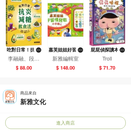
吃對日常！抗炎
嘉芙姐姐好習慣
屁屁偵探讀本(1
減糖飲食法
兒歌小手機
3)－－對決！怪
李融融、段佳
新雅編輯室
Troll
盜學院（星星
麗,黃梨煜、顧
$ 88.00
$ 148.00
$ 71.70
篇）
凱辰
商品來自
新雅文化
進入商店