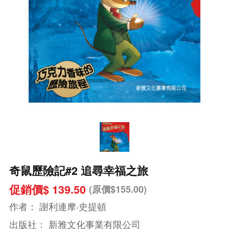
奇鼠歷險記#2 追尋幸福之旅
促銷價$ 139.50
(原價$155.00)
作者：
謝利連摩‧史提頓
出版社：
新雅文化事業有限公司