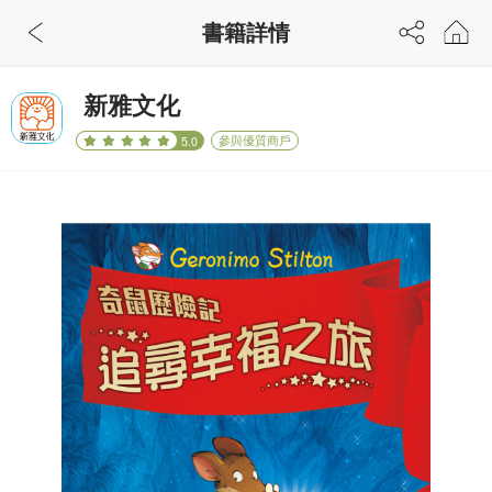
書籍詳情
新雅文化
參與優質商戶
5.0