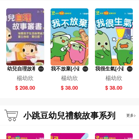
幼兒自理故事叢
我不放棄[小跳豆
我很生氣[小跳豆
書(套裝)
幼兒情緒故事系
幼兒情緒故事系
楊幼欣
楊幼欣
楊幼欣
列](新雅‧點讀樂
列](新雅‧點讀樂
$ 208.00
$ 38.00
$ 38.00
園)
園)
小跳豆幼兒禮貌故事系列
更多>