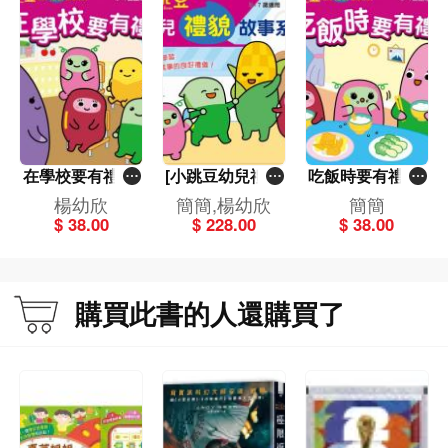
在學校要有禮[小
[小跳豆幼兒禮貌
吃飯時要有禮[小
跳豆幼兒禮貌故
故事系列]共6冊
跳豆幼兒禮貌故
楊幼欣
簡簡,楊幼欣
簡簡
事系列](新雅‧點
(新雅‧點讀樂園)
事系列](新雅‧點
$ 38.00
$ 228.00
$ 38.00
讀樂園)
讀樂園)
購買此書的人還購買了