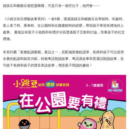
跳跳豆和糖糖豆都想盪鞦韆，可是只有一個空位子，他們會⋯⋯
《小跳豆幼兒禮貌故事系列》一套6冊，透過跳跳豆和糖糖豆在學校時、吃飯時、
客人來了時、乘車時、在公園時和在圖書館時的經歷，帶領孩子學習有禮地待人
處事。 書後設有親子小遊戲和有禮評分區透過親子互動和討論，培養孩子的社交
禮儀。
本系列屬「新雅點讀樂園」產品之一，若配備新雅點讀筆，爸媽和孩子可以使用
全書的點讀和錄音功能，聆聽粤語朗讀故事、粤語講故事和普通話朗讀故事，並
可錄下爸媽和孩子的聲音來說故事，增添親子閱讀的趣味！