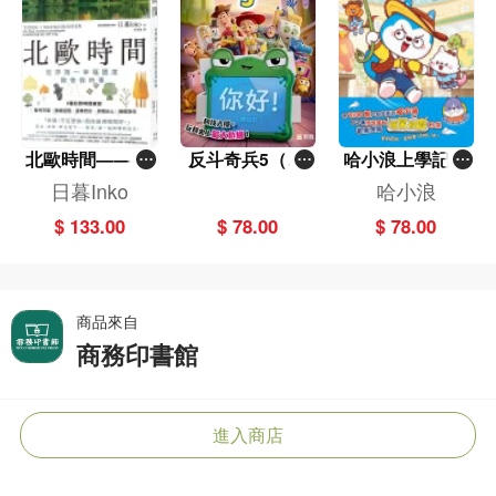
北歐時間——世
反斗奇兵5（圖
哈小浪上學記(1
界第一幸福國度
畫故事版）
3)——逃出神奇
日暮Inko
哈小浪
教會我的事
博物館
$ 133.00
$ 78.00
$ 78.00
商品來自
商務印書館
進入商店