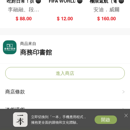
吃對日常！抗炎
FIFA WORLD C
極限返航（電影
減糖飲食法
UP 2026（Stick
書衣典藏版）
李融融、段佳
安迪．威爾
er pack 貼紙
（獨家收錄作者
麗,黃梨煜、顧
$ 88.00
$ 12.00
$ 160.00
包）
訪談）
凱辰
商品來自
商務印書館
進入商店
商店條款
送貨退貨
立即切換到「一本」手機應用程式，
開啟
擁抱更全面的購物和文化體驗。