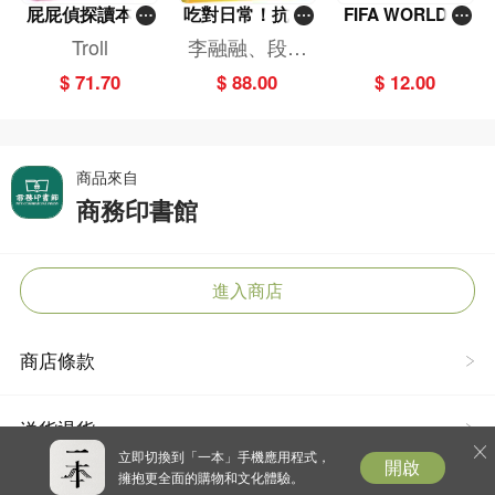
屁屁偵探讀本(1
吃對日常！抗炎
FIFA WORLD C
3)－－對決！怪
減糖飲食法
UP 2026（Stick
Troll
李融融、段佳
盜學院（星星
er pack 貼紙
麗,黃梨煜、顧
$ 71.70
$ 88.00
$ 12.00
篇）
包）
凱辰
商品來自
商務印書館
進入商店
商店條款
送貨退貨
立即切換到「一本」手機應用程式，
開啟
擁抱更全面的購物和文化體驗。