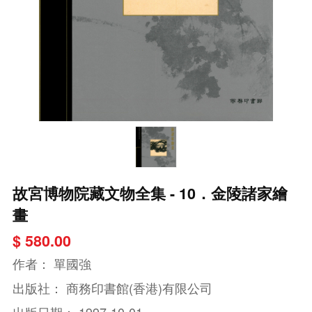
故宮博物院藏文物全集 - 10．金陵諸家繪
畫
$ 580.00
作者：
單國強
出版社：
商務印書館(香港)有限公司
出版日期：
1997-10-01