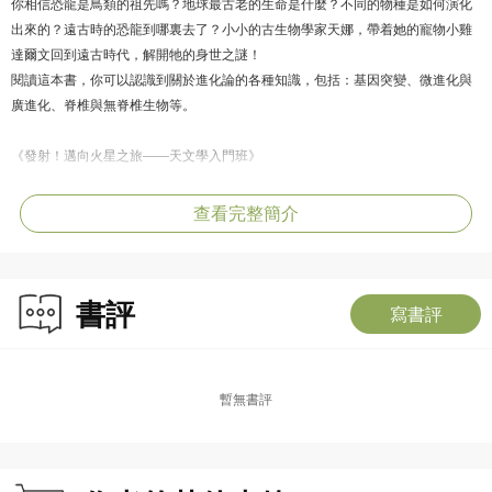
你相信恐龍是鳥類的祖先嗎？地球最古老的生命是什麼？不同的物種是如何演化
出來的？遠古時的恐龍到哪裏去了？小小的古生物學家天娜，帶着她的寵物小雞
達爾文回到遠古時代，解開牠的身世之謎！
閱讀這本書，你可以認識到關於進化論的各種知識，包括：基因突變、微進化與
廣進化、脊椎與無脊椎生物等。
《發射！邁向火星之旅——天文學入門班》
你知道太空距離我們有多遠嗎？為什麼我們總是跳不高？什麼東西在阻止我們一
飛沖天？火箭靠什麼來升空呢？小小的太空人天娜，乘搭她專用的火箭飛沖天，
查看完整簡介
去追逐火星的軌跡！
閱讀這本書，你可以認識到關於天文學的各種知識，包括：重力、火箭的構造、
火箭的發射原理等。
書評
寫書評
《細胞分裂！解構DNA之謎——遺傳學入門班》
小小遺傳學家天娜的寵物是四胞胎小狗，其中三隻都是啡色，但唯獨孟德爾長得
黃黃的。為什麼牠長得與別不同？為了揭開這疑問，天娜走進細胞的世界，要破
暫無書評
解DNA，遺傳基因，染色體之間的密碼！
閱讀這本書，你可以認識到關於遺傳學的各種知識，包括：動物細胞、DNA、火
染色體、隱性及顯性基因等。