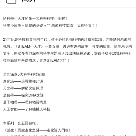
給科學小天才的第一套科學科技小圖解！
科學小故事＋簡易的基礎入門 未來科技知識，我看得懂了！
21世紀是科技和資訊的年代，孩子必須具備科學的頭腦和知識，才能應付未來的
挑戰。《STEAM小天才》一套五冊，透過有趣的故事、可愛的插圖、簡單易明的
文字，將眾多看似深奥的科學主題深入淺出地解釋過來，讓孩子從小認識科學科
技各範疇的基礎概念，走進STEAM大門！
全套涵蓋5大科學科技範疇：
進化論——追尋物種起源
天文學——解構火箭原理
遺傳學——探究DNA之謎
量子物理——理解物質構造
人工智能——了解機械人科技
本系列一套五冊包括：
《誕生！恐龍進化之謎——進化論入門班》