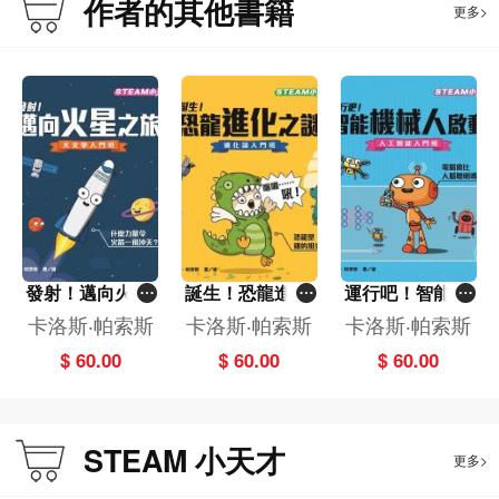
作者的其他書籍
更多>
《大發現！探索微小世界——量子物理入門班》
小花貓普朗克可以抓得住毛冷球，但抓不住水和空氣，更加抓不住光，這是為什
麼？小小物理學家天娜帶領我們進入微小世界，把粒子、原子和分子當成拼圖遊
戲，了解物質構造的秘密！
閱讀這本書，你可以認識到關於量子物理的各種知識，包括：分子、粒子、電
子、光的折射等。
《運行吧！智能機械人啟動——人工智能入門班》
小小的工程師天娜收到一部最新型的機械人圖靈，但圖靈卻不知道自己的任務，
天娜怎樣令它醒覺過來呢？機械人究竟是如何思考和學習的？我們一起來破解人
工智能的原理吧！
發射！邁向火星
誕生！恐龍進化
運行吧！智能機
閱讀這本書，你可以認識到關於人工智能的各種知識，包括：機械人和人類的分
之旅-天文學入門
之謎-進化論入門
械人啟動-人工智
卡洛斯‧帕索斯
卡洛斯‧帕索斯
卡洛斯‧帕索斯
別、演算法、人工神經原網絡等。
班[STEAM 小天
班[STEAM 小天
能入門班[STEA
$ 60.00
$ 60.00
$ 60.00
才]
才]
M 小天才]
本書特色：
‧ 由西班牙著名科普專家卡洛斯‧帕索斯所著，內容權威。
STEAM 小天才
‧ 透過故事介各種科學主題，深入淺出，助孩子更了解相關主題的科學知識。
更多>
‧ 讓孩子從小認識科學科技各範疇的基礎概念，引發孩子學習興趣，走進STEAM