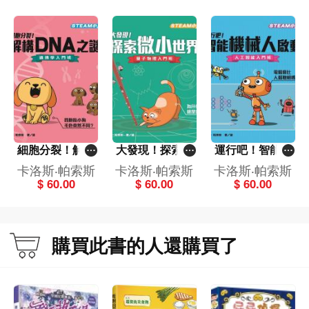
大門。
細胞分裂！解構
大發現！探索微
運行吧！智能機
DNA之謎-遺傳學
小世界-量子物理
械人啟動-人工智
卡洛斯‧帕索斯
卡洛斯‧帕索斯
卡洛斯‧帕索斯
入門班[STEAM
入門班[STEAM
能入門班[STEA
$ 60.00
$ 60.00
$ 60.00
小天才]
小天才]
M 小天才]
購買此書的人還購買了