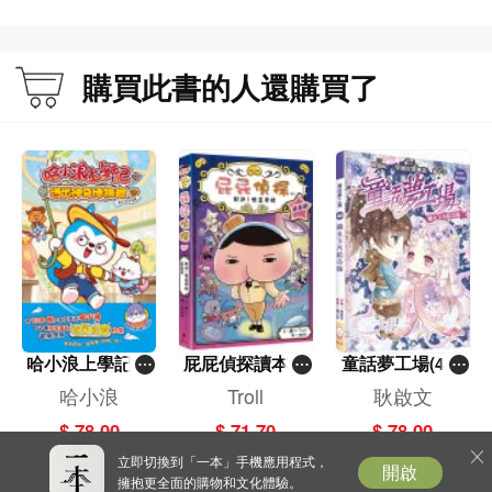
購買此書的人還購買了
哈小浪上學記(1
屁屁偵探讀本(1
童話夢工場(40)
3)——逃出神奇
3)－－對決！怪
——織女下凡結
哈小浪
Troll
耿啟文
博物館
盜學院（星星
奇緣
$ 78.00
$ 71.70
$ 78.00
篇）
立即切換到「一本」手機應用程式，
開啟
擁抱更全面的購物和文化體驗。