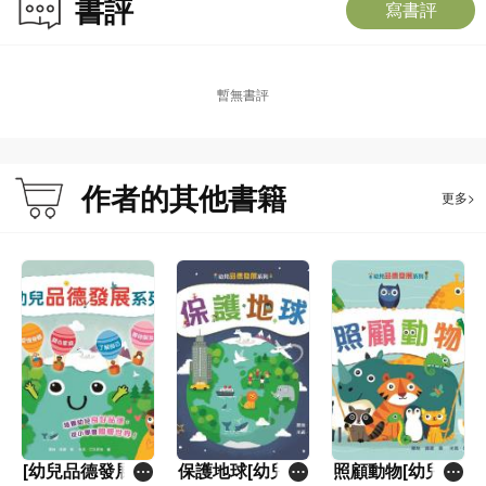
書評
寫書評
暫無書評
作者的其他書籍
更多>
[幼兒品德發展系
保護地球[幼兒品
照顧動物[幼兒品