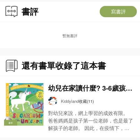
書評
寫書評
暫無書評
還有書單收錄了這本書
幼兒在家讀什麼? 3-6歲孩子
媽媽的閱讀書單【Kiddylan
收藏(11)
Kiddyland
d推介】
對幼兒來說，網上學習的成效有限。
爸爸媽媽是孩子第一位老師，也是最了
書單
解孩子的老師。 因此，在疫情下，不
少家長也當起孩子老師來。 Kiddyland