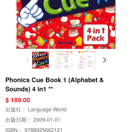
Phonics Cue Book 1 (Alphabet &
Sounds) 4 in1 **
$ 189.00
出版社：
Language World
出版日期：
2009-01-01
ISBN：
9788925662121