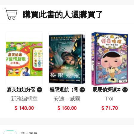
與家長同行，推介幼兒在家學習的親子
共讀書單，包括中文認字、英文拼音、
購買此書的人還購買了
數學啟蒙、視藝發展、益智遊戲書及課
外讀物等，讓父母孩子同成長!
嘉芙姐姐好習慣
極限返航（電影
屁屁偵探讀本(1
兒歌小手機
書衣典藏版）
3)－－對決！怪
新雅編輯室
安迪．威爾
Troll
（獨家收錄作者
盜學院（星星
$ 148.00
$ 160.00
$ 71.70
訪談）
篇）
商品來自