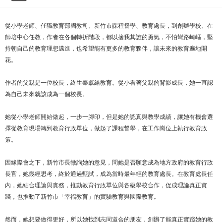
從小學老師、任職教育部國教司、新竹市課程督學、教育處長，到創辦學校、在
師培中心任教，作者在各個轉折階段，都以捨我其誰的勇氣，不怕彎路崎嶇，堅
持朝自己的教育理想邁進，也希望能有更多的教育夥伴，讓未來的教育遍地開
花。
作者的父親是一位校長，終生奉獻給教育。從小看著父親的背影成長，她一直認
為自己未來就該成為一個校長。
她從小學老師開始做起，一步一腳印，但是她的認真與教學成績，讓她有機會選
擇從教育現場轉到教育行政單位，做起了課程督學，在工作崗位上執行教育政
策。
因緣際會之下，新竹市長徵詢她的意見，問她是否願意成為地方政府的教育行政
長官，她幾經思考，終於通過甄試，成為當時最年輕的教育處長。在教育處長任
內，她結合理論與實務，推動教育行政單位與各級學校合作，促成理論真正實
踐，也推動了新竹市「幸福教育」的實驗教育與國際教育。
然而，她想要做得更好，所以她找到志同道合的朋友，創辦了能真正實踐她的教