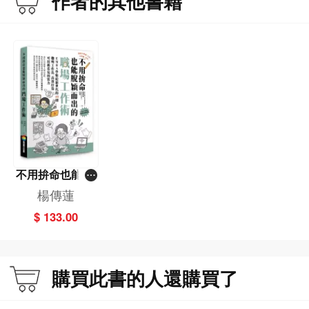
作者的其他書籍
不用拚命也能脫
穎而出的職場工
楊傳蓮
作術－－EMBA
$ 133.00
學姐給新世代的
40則聰明工作
法，高效打造可
以被看見的實力
購買此書的人還購買了