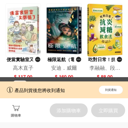
便當實驗室又開
極限返航（電影
吃對日常！抗炎
張了——日日和
書衣典藏版）
減糖飲食法
高木直子
安迪．威爾
李融融、段佳
特別日的菜單挑
（獨家收錄作者
麗,黃梨煜、顧
$ 117.00
$ 160.00
$ 88.00
戰記
訪談）
凱辰
立即切換到「一本」手機應用程式，
開啟
產品到貨後您將收到通知
到貨通知
擁抱更全面的購物和文化體驗。
添加購物車
立即購買
購物車