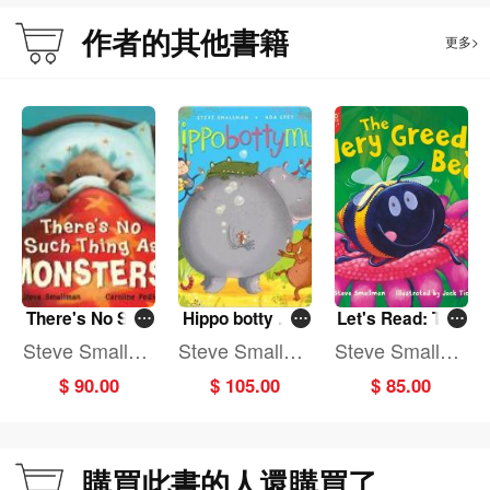
作者的其他書籍
更多>
There's No Suc
Hippo botty mu
Let's Read: The
h Thing As Mon
s
Very Greedy Be
Steve Smallma
Steve Smallma
Steve Smallma
sters
e
n
n
n
$ 90.00
$ 105.00
$ 85.00
購買此書的人還購買了