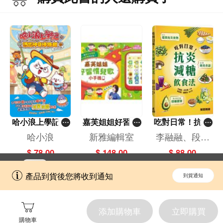
哈小浪上學記(1
嘉芙姐姐好習慣
吃對日常！抗炎
3)——逃出神奇
兒歌小手機
減糖飲食法
哈小浪
新雅編輯室
李融融、段佳
博物館
麗,黃梨煜、顧
$ 78.00
$ 148.00
$ 88.00
凱辰
立即切換到「一本」手機應用程式，
開啟
產品到貨後您將收到通知
到貨通知
擁抱更全面的購物和文化體驗。
添加購物車
立即購買
購物車