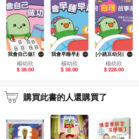
我會自己做功課
我會早睡早起[小
[小跳豆幼兒自理
[小跳豆幼兒自理
跳豆幼兒自理故
故事系列]共6冊
楊幼欣
楊幼欣
楊幼欣
故事系列](新雅‧
事系列](新雅‧點
(新雅‧點讀樂園)
$ 38.00
$ 38.00
$ 228.00
點讀樂園)
讀樂園)
購買此書的人還購買了