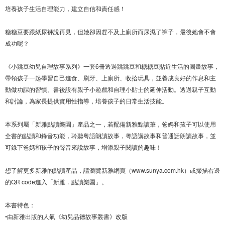
培養孩子生活自理能力，建立自信和責任感！
糖糖豆要跟紙尿褲說再見，但她卻因趕不及上廁所而尿濕了褲子，最後她會不會
成功呢？
《小跳豆幼兒自理故事系列》一套6冊透過跳跳豆和糖糖豆貼近生活的圖畫故事，
帶領孩子一起學習自己進食、刷牙、上廁所、收拾玩具，並養成良好的作息和主
動做功課的習慣。書後設有親子小遊戲和自理小貼士的延伸活動。透過親子互動
和討論，為家長提供實用性指導，培養孩子的日常生活技能。
本系列屬「新雅點讀樂園」產品之一，若配備新雅點讀筆，爸媽和孩子可以使用
全書的點讀和錄音功能，聆聽粤語朗讀故事，粤語講故事和普通話朗讀故事，並
可錄下爸媽和孩子的聲音來說故事，增添親子閱讀的趣味！
想了解更多新雅的點讀產品，請瀏覽新雅網頁（www.sunya.com.hk）或掃描右邊
的QR code進入「新雅．點讀樂園」。
本書特色：
•由新雅出版的人氣《幼兒品德故事叢書》改版