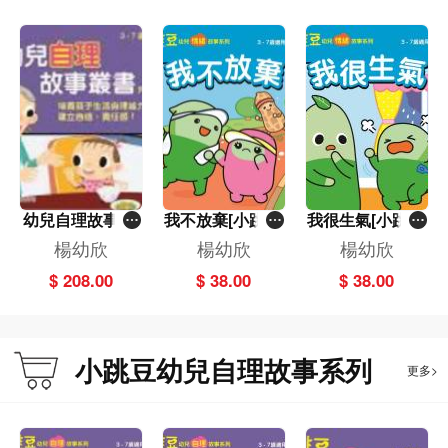
幼兒自理故事叢
我不放棄[小跳豆
我很生氣[小跳豆
書(套裝)
幼兒情緒故事系
幼兒情緒故事系
楊幼欣
楊幼欣
楊幼欣
列](新雅‧點讀樂
列](新雅‧點讀樂
$ 208.00
$ 38.00
$ 38.00
園)
園)
小跳豆幼兒自理故事系列
更多>