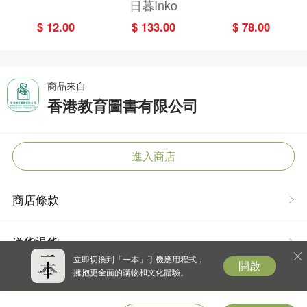
UP 2026（Stick
界第一幸福國度
畫故事版）
日暮Inko
er pack 貼紙
教會我的事
$ 12.00
$ 133.00
$ 78.00
包）
商品來自
香港教育圖書有限公司
進入商店
商店條款
送貨退貨
立即切換到「一本」手機應用程式，
開啟
擁抱更全面的購物和文化體驗。