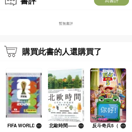
書評
寫書評
暫無書評
購買此書的人還購買了
FIFA WORLD C
北歐時間——世
反斗奇兵5（圖