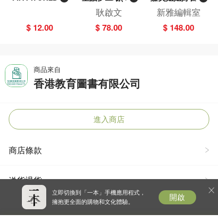
UP 2026（Stick
——織女下凡結
兒歌小手機
耿啟文
新雅編輯室
er pack 貼紙
奇緣
$ 12.00
$ 78.00
$ 148.00
包）
商品來自
香港教育圖書有限公司
進入商店
商店條款
送貨退貨
立即切換到「一本」手機應用程式，
開啟
擁抱更全面的購物和文化體驗。