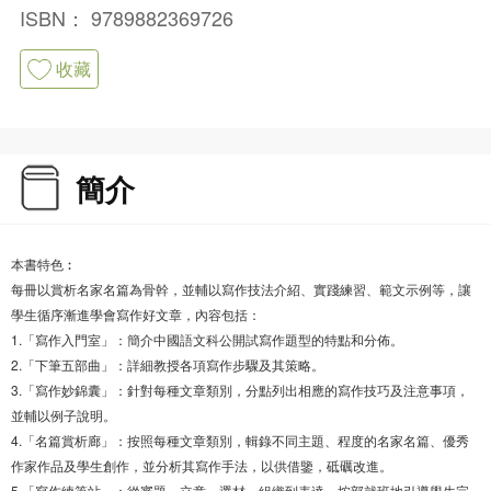
ISBN：
9789882369726
收藏
簡介
本書特色︰
每冊以賞析名家名篇為骨幹，並輔以寫作技法介紹、實踐練習、範文示例等，讓
學生循序漸進學會寫作好文章，內容包括：
1.「寫作入門室」：簡介中國語文科公開試寫作題型的特點和分佈。
2.「下筆五部曲」：詳細教授各項寫作步驟及其策略。
3.「寫作妙錦囊」：針對每種文章類別，分點列出相應的寫作技巧及注意事項，
並輔以例子說明。
4.「名篇賞析廊」：按照每種文章類別，輯錄不同主題、程度的名家名篇、優秀
作家作品及學生創作，並分析其寫作手法，以供借鑒，砥礪改進。
5.「寫作練筆站」：從審題、立意、選材、組織到表達，按部就班地引導學生完