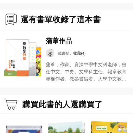
還有書單收錄了這本書
蒲葦作品
藏書貓。
收藏(4)
蒲葦，作家、資深中學中文科老師，曾
任中文、中史、文學科主任。報章教育
書單
專欄作者、教參書編者、大學中文教學
顧問，多次應邀主講寫作及教學講座。
作品包括《我要做中文老師》、《寂寞
非我所願》、《師生有情》、《DSE中
購買此書的人還購買了
文科16課必考範文精解》、《一本正經
學成語》、《一本正經學歷史成語》、
《一本正經學古文》（與馬仔合著）
等。