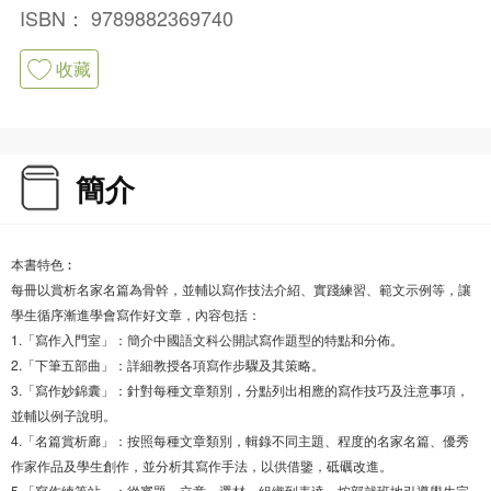
ISBN：
9789882369740
收藏
簡介
本書特色︰
每冊以賞析名家名篇為骨幹，並輔以寫作技法介紹、實踐練習、範文示例等，讓
學生循序漸進學會寫作好文章，內容包括：
1.「寫作入門室」：簡介中國語文科公開試寫作題型的特點和分佈。
2.「下筆五部曲」：詳細教授各項寫作步驟及其策略。
3.「寫作妙錦囊」：針對每種文章類別，分點列出相應的寫作技巧及注意事項，
並輔以例子說明。
4.「名篇賞析廊」：按照每種文章類別，輯錄不同主題、程度的名家名篇、優秀
作家作品及學生創作，並分析其寫作手法，以供借鑒，砥礪改進。
5.「寫作練筆站」：從審題、立意、選材、組織到表達，按部就班地引導學生完