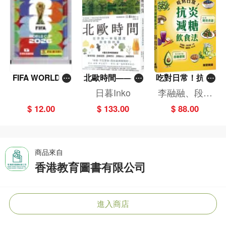
FIFA WORLD C
北歐時間——世
吃對日常！抗炎
UP 2026（Stick
界第一幸福國度
減糖飲食法
日暮Inko
李融融、段佳
er pack 貼紙
教會我的事
麗,黃梨煜、顧
$ 12.00
$ 133.00
$ 88.00
包）
凱辰
商品來自
香港教育圖書有限公司
進入商店