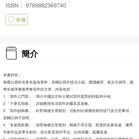
ISBN：
9789882369740
收藏
簡介
本書特色︰
每冊以賞析名家名篇為骨幹，並輔以寫作技法介紹、實踐練習、範文示例等，讓
學生循序漸進學會寫作好文章，內容包括：
1.「寫作入門室」：簡介中國語文科公開試寫作題型的特點和分佈。
2.「下筆五部曲」：詳細教授各項寫作步驟及其策略。
3.「寫作妙錦囊」：針對每種文章類別，分點列出相應的寫作技巧及注意事項，
並輔以例子說明。
4.「名篇賞析廊」：按照每種文章類別，輯錄不同主題、程度的名家名篇、優秀
作家作品及學生創作，並分析其寫作手法，以供借鑒，砥礪改進。
5.「寫作練筆站」：從審題、立意、選材、組織到表達，按部就班地引導學生完