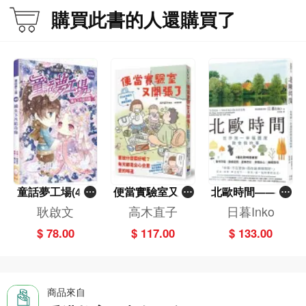
非我所願》、《師生有情》、《DSE中
購買此書的人還購買了
文科16課必考範文精解》、《一本正經
學成語》、《一本正經學歷史成語》、
《一本正經學古文》（與馬仔合著）
等。
童話夢工場(40)
便當實驗室又開
北歐時間——世
——織女下凡結
張了——日日和
界第一幸福國度
耿啟文
高木直子
日暮Inko
奇緣
特別日的菜單挑
教會我的事
$ 78.00
$ 117.00
$ 133.00
戰記
商品來自