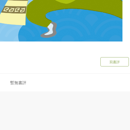
寫書評
暫無書評