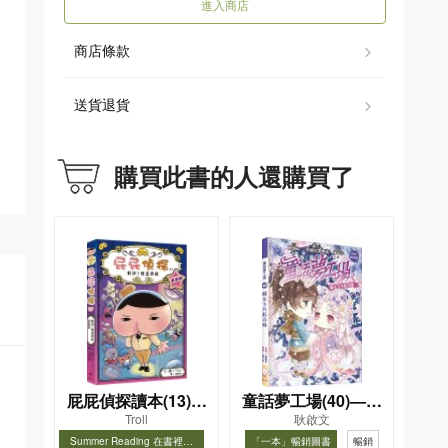
進入商店
商店條款
送貨退貨
購買此書的人還購買了
屁屁偵探讀本(13)－
童話夢工場(40)——
Troll
耿啟文
－對決！怪盜學院
織女下凡結奇緣
Summer Reading 在書裡度
「一本」暢銷圖書
暢銷