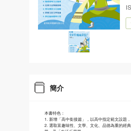
I
簡介
本書特色：
1. 新增「高中銜接篇」，以高中指定範文設
2. 選取富趣味性、文學、文化、品德為重的