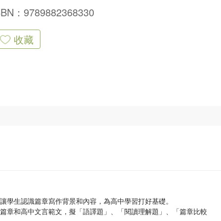
SBN：9789882368330
收藏
題，讓學生認識篇章寫作背景和內容，為高中學習打好基礎。
經典篇章和高中文言範文，擬「語譯題」、「閱讀理解題」、「篇章比較