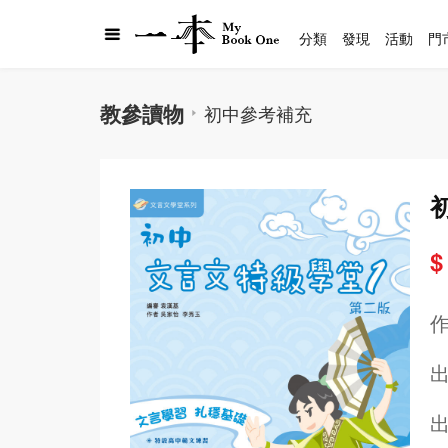
分類
發現
活動
門
教參讀物
初中參考補充
$
出