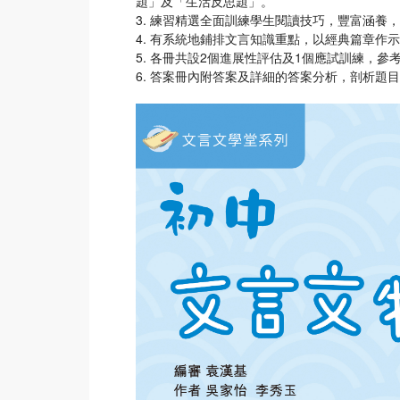
題」及「生活反思題」。
3. 練習精選全面訓練學生閱讀技巧，豐富涵養
4. 有系統地鋪排文言知識重點，以經典篇章作
5. 各冊共設2個進展性評估及1個應試訓練，
6. 答案冊內附答案及詳細的答案分析，剖析