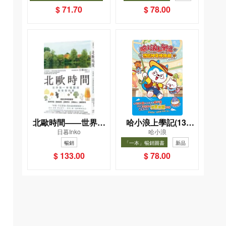
（星星篇）
夏, Cool Down, Read On!-精
暢銷
$ 71.70
$ 78.00
選圖書67折
北歐時間——世界第
哈小浪上學記(13)
日暮Inko
哈小浪
一幸福國度教會我的
——逃出神奇博物館
暢銷
「一本」暢銷圖書
新品
事
暢銷
$ 133.00
$ 78.00