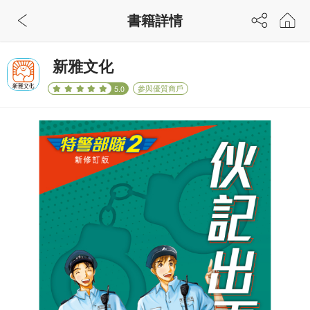
書籍詳情
新雅文化
參與優質商戶
5.0