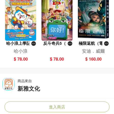
哈小浪上學記(1
反斗奇兵5（圖
極限返航（電影
3)——逃出神奇
畫故事版）
書衣典藏版）
哈小浪
安迪．威爾
博物館
（獨家收錄作者
$ 78.00
$ 78.00
$ 160.00
訪談）
商品來自
新雅文化
進入商店