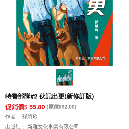
特警部隊#2 伙記出更(新修訂版)
促銷價$ 55.80
(原價$62.00)
作者：
孫慧玲
出版社：
新雅文化事業有限公司