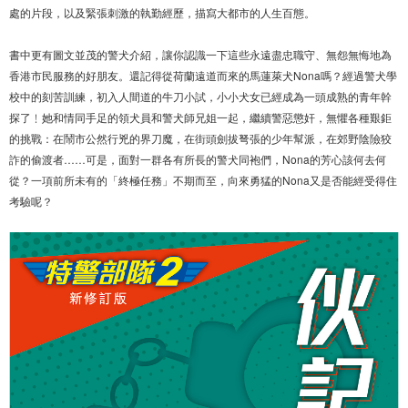
處的片段，以及緊張刺激的執勤經歷，描寫大都市的人生百態。
書中更有圖文並茂的警犬介紹，讓你認識一下這些永遠盡忠職守、無怨無悔地為
香港市民服務的好朋友。還記得從荷蘭遠道而來的馬蓮萊犬Nona嗎？經過警犬學
校中的刻苦訓練，初入人間道的牛刀小試，小小犬女已經成為一頭成熟的青年幹
探了﹗她和情同手足的領犬員和警犬師兄姐一起，繼續警惡懲奸，無懼各種艱鉅
的挑戰：在鬧市公然行兇的界刀魔，在街頭劍拔弩張的少年幫派，在郊野陰險狡
詐的偷渡者……可是，面對一群各有所長的警犬同袍們，Nona的芳心該何去何
從？一項前所未有的「終極任務」不期而至，向來勇猛的Nona又是否能經受得住
考驗呢？