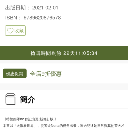
出版日期：
2021-02-01
ISBN：
9789620876578
收藏
搶購時間剩餘 22天11:05:33
全店9折優惠
優惠促銷
簡介
《特警部隊#2 伙記出更(新修訂版)》
本書以「犬眼看世界」，從警犬Nona的視角出發，透過記述她日常與其他警犬相