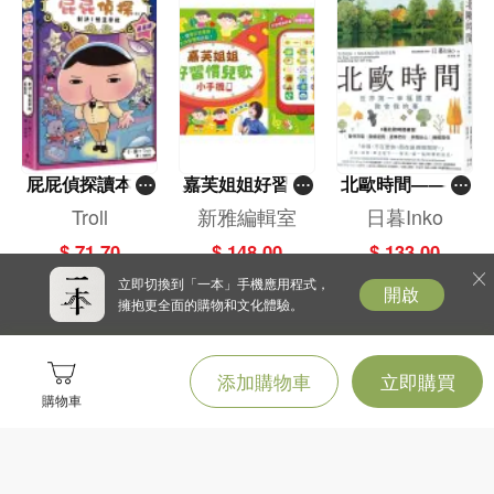
屁屁偵探讀本(1
嘉芙姐姐好習慣
北歐時間——世
3)－－對決！怪
兒歌小手機
界第一幸福國度
Troll
新雅編輯室
日暮Inko
盜學院（星星
教會我的事
$ 71.70
$ 148.00
$ 133.00
篇）
立即切換到「一本」手機應用程式，
開啟
擁抱更全面的購物和文化體驗。
添加購物車
立即購買
購物車