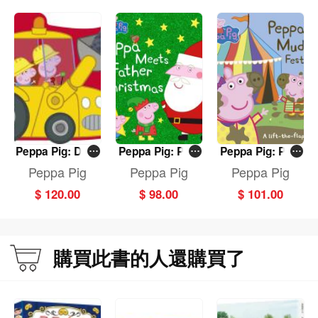
Peppa Pig: Digg
Peppa Pig: Pep
Peppa Pig: Pep
er World
pa Meets Fathe
pa's Muddy Fes
Peppa Pig
Peppa Pig
Peppa Pig
r Christmas
tival: A Lift-the-
$ 120.00
$ 98.00
$ 101.00
Flap Book
購買此書的人還購買了