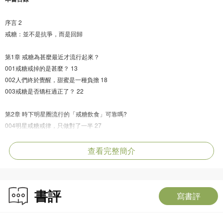
序言 2
戒糖：並不是抗爭，而是回歸
第1章 戒糖為甚麼最近才流行起來？
001戒糖戒掉的是甚麼？ 13
002人們終於覺醒，甜蜜是一種負擔 18
003戒糖是否矯枉過正了？ 22
第2章 時下明星圈流行的「戒糖飲食」可靠嗎?
004明星戒糖戒律，只做對了一半 27
005健康飲食，才有好皮膚 30
查看完整簡介
第3章 你為甚麼需要戒糖？
006戒糖，從複雜的糖尿病說起 39
007想擁有年輕，靠食物滋養血液 45
書評
008抗糖——對抗衰老的絕佳做法 49
寫書評
009高糖飲食——對一生有害的習慣 53