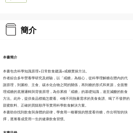
簡介
本書簡介
本書包含科學知識原理+日常飲食建議+戒糖實操方法。
作者綜合多年營養學研究及經驗，以「戒糖」為核心，從科學理解糖在體內的代
謝原理，到澱粉、主食、碳水化合物之間的關係，再到糖的形式和來源，全面整
理戒糖的底層邏輯與背後原理，為你累積「戒糖」的基礎知識，達至減醣的飲食
方法。此外，提供食品標籤怎麼看、4種不同熱量需求的美食食譜、喝了不發胖的
甜蜜飲料、正確的買餸順序等實用科學飲食解決方案。
本書助你找到飲食與身體的節律，學會用一種審慎的態度看待糖，作出明智的抉
擇，逐漸養成受用一生的健康飲食習慣。
本書目錄