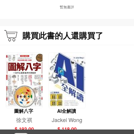
第4章 理性地戒糖，你需要的知識
暫無書評
010我們對糖為何如此偏愛？59
011「生酮飲食」真的健康嗎？63
012揭秘糖類家族 67
013所有糖都相同嗎？ 72
購買此書的人還購買了
014果糖——不像名字那麼健康 74
015糖藏在哪些食物裏？ 77
016甚麼是澱粉？它跟糖有甚麼關係？ 81
017蔬菜也能做主食 85
018多糖（非澱粉）是特殊的糖嗎？ 88
019健康的神秘糖 92
第5章 戒糖第一步：讀懂食品標籤
020食品成分表、營養成分表怎麼讀？ 97
021如何綜合判斷食品中碳水化合物含量高與低？ 107
圖解八字
AI全解讀
第6章 戒糖第二步：了解血糖生成指數和血糖負荷的意義
徐文祺
Jackei Wong
022血糖生成指數——不是唯一的健康指標 121
023血糖負荷——指導飲食更可靠的指標 133
$ 193.00
$ 118.00
024靈活而自由的低糖飲食法則 138