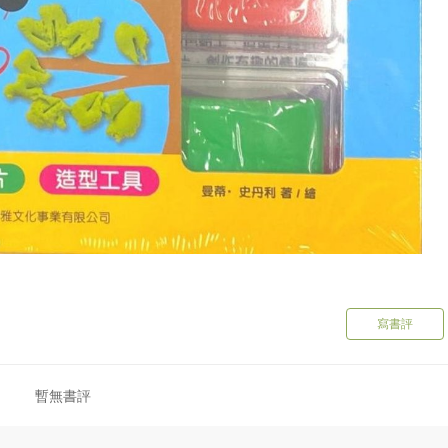
寫書評
暫無書評