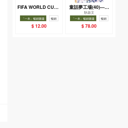
FIFA WORLD CUP 2
童話夢工場(40)——
耿啟文
026（Sticker pack
織女下凡結奇緣
「一本」暢銷圖書
暢銷
「一本」暢銷圖書
暢銷
貼紙包）
$ 12.00
$ 78.00