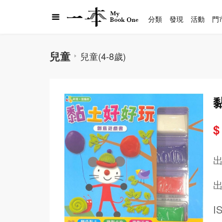
分類
發現
活動
門
兒童
兒童(4-8歲)
$
出
I