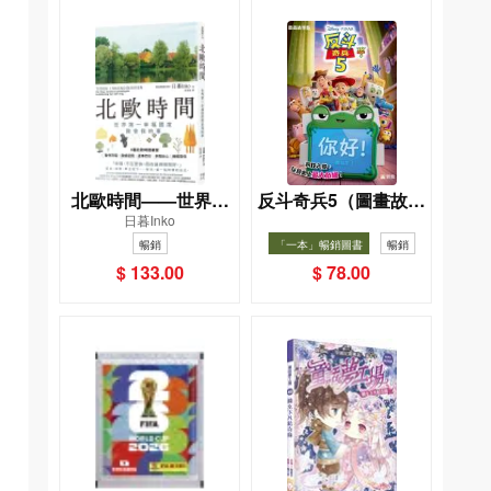
北歐時間——世界第
反斗奇兵5（圖畫故事
日暮Inko
一幸福國度教會我的
版）
暢銷
「一本」暢銷圖書
暢銷
事
$ 133.00
$ 78.00