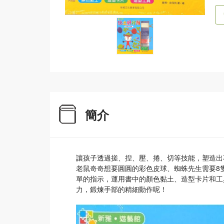
簡介
讓孩子透過搓、揑、壓、捲、切等技能，塑造出
老鼠奇奇想要圓圓的彩色皮球、蜘蛛先生需要8
單的指示，運用書中的顏色黏土、造型卡片和工
力，鍛煉手部的精細動作呢！