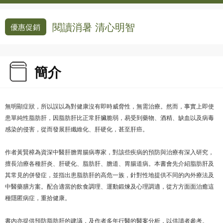
閱讀消暑 清心明智
優惠促銷
簡介
無明顯症狀，所以誤以為對健康沒有即時威脅性，無需治療。然而，事實上即使
患單純性脂肪肝，因脂肪肝比正常肝臟脆弱，易受到藥物、酒精、缺血以及病毒
感染的侵害，從而發展肝纖維化、肝硬化，甚至肝癌。
作者黃賢樟為資深中醫肝膽胃腸病專家，對該些疾病的預防與治療有深入研究，
擅長治療各種肝炎、肝硬化、脂肪肝、膽道、胃腸道病。本書會先介紹脂肪肝及
其常見的併發症，並指出患脂肪肝的高危一族，針對性地提供不同的內外療法及
中醫藥膳方案。配合適當的飲食調理、運動鍛煉及心理調適，從方方面面治癒這
種隱匿病症，重拾健康。
書內亦提供預防脂肪肝的建議，及作者多年行醫的醫案分析，以供讀者參考。