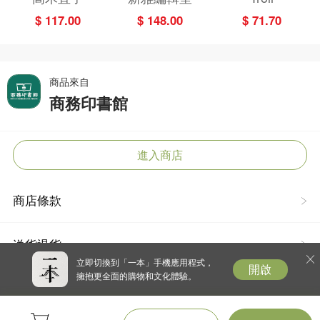
特別日的菜單挑
盜學院（星星
$ 117.00
$ 148.00
$ 71.70
戰記
篇）
商品來自
商務印書館
進入商店
商店條款
送貨退貨
立即切換到「一本」手機應用程式，
開啟
擁抱更全面的購物和文化體驗。