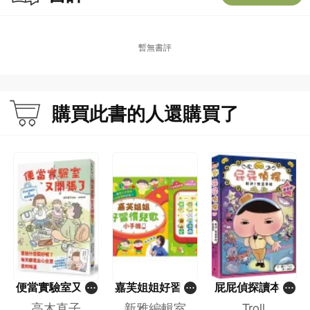
暫無書評
購買此書的人還購買了
便當實驗室又開
嘉芙姐姐好習慣
屁屁偵探讀本(1
張了——日日和
兒歌小手機
3)－－對決！怪
高木直子
新雅編輯室
Troll