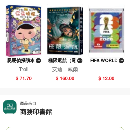
屁屁偵探讀本(1
極限返航（電影
FIFA WORLD C
3)－－對決！怪
書衣典藏版）
UP 2026（Stick
Troll
安迪．威爾
盜學院（星星
（獨家收錄作者
er pack 貼紙
$ 71.70
$ 160.00
$ 12.00
篇）
訪談）
包）
商品來自
商務印書館