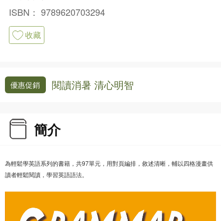
ISBN：
9789620703294
收藏
閱讀消暑 清心明智
優惠促銷
簡介
為輕鬆學英語系列的書籍，共97單元，用對頁編排，敘述清晰，輔以四格漫畫供
讀者輕鬆閱讀，學習英語語法。