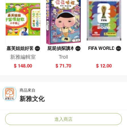
嘉芙姐姐好習慣
屁屁偵探讀本(1
FIFA WORLD C
兒歌小手機
3)－－對決！怪
UP 2026（Stick
新雅編輯室
Troll
盜學院（星星
er pack 貼紙
$ 148.00
$ 71.70
$ 12.00
篇）
包）
商品來自
新雅文化
進入商店