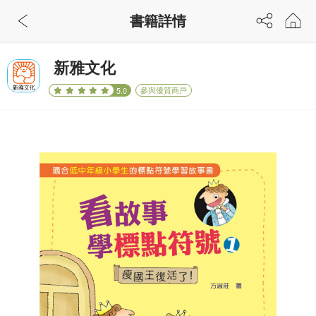
書籍詳情
新雅文化
參與優質商戶
5.0