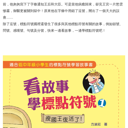
前，他匆匆寫下了字條通知王后和大臣。可是當他病癒歸來，卻見王宮一片愁雲
慘霧，御醫更被關到獄中！原來他在字條中用錯了逗號，閙出了一個天大的誤
會……
除了逗號，標點符號國裡還發生了很多與其他標點符號有關的故事，例如頓號、
問號、感嘆號、句號及分號，快來一邊看故事，一邊學標點符號吧！