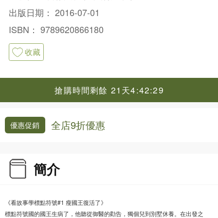
出版日期：
2016-07-01
ISBN：
9789620866180
收藏
搶購時間剩餘 21天4:42:29
全店9折優惠
優惠促銷
簡介
《看故事學標點符號#1 瘦國王復活了》
標點符號國的國王生病了，他聽從御醫的勸告，獨個兒到別墅休養。在出發之