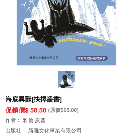
海底異獸[抉擇叢書]
促銷價$ 58.50
(原價$65.00)
作者：
雅倫‧夏普
出版社：
新雅文化事業有限公司