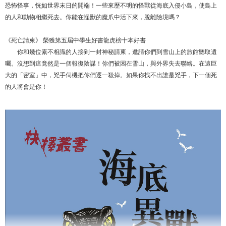
恐怖怪事，恍如世界末日的開端！一些來歷不明的怪獸從海底入侵小島，使島上
的人和動物相繼死去。你能在怪獸的魔爪中活下來，脫離險境嗎？
《死亡請柬》 榮獲第五屆中學生好書龍虎榜十本好書
你和幾位素不相識的人接到一封神秘請柬，邀請你們到雪山上的旅館聽取遺
囑。沒想到這竟然是一個報復陰謀！你們被困在雪山，與外界失去聯絡。在這巨
大的「密室」中，兇手伺機把你們逐一殺掉。如果你找不出誰是兇手，下一個死
的人將會是你！