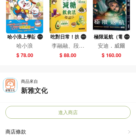
哈小浪上學記(1
吃對日常！抗炎
極限返航（電影
3)——逃出神奇
減糖飲食法
書衣典藏版）
哈小浪
李融融、段佳
安迪．威爾
博物館
（獨家收錄作者
麗,黃梨煜、顧
$ 78.00
$ 88.00
$ 160.00
訪談）
凱辰
商品來自
新雅文化
進入商店
商店條款