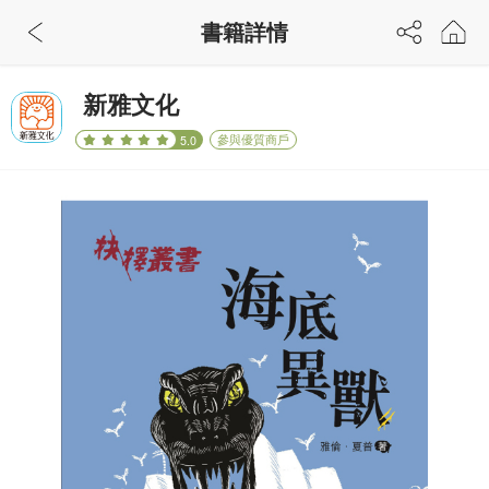
書籍詳情
新雅文化
參與優質商戶
5.0