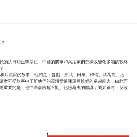
呢？
的抗日功臣李宗仁，中國的將軍和兵法家們怎樣以變化多端的戰略
？
和兵法家的故事，他們是：曹劌、孫武、田單、韓信、諸葛亮、岳
讀者可從故事中了解他們的靈活變通和運籌帷幄的卓越能力，由此而
更重要的是，他們遇事臨危不亂、化險為夷的膽識；調兵遣將、反敗