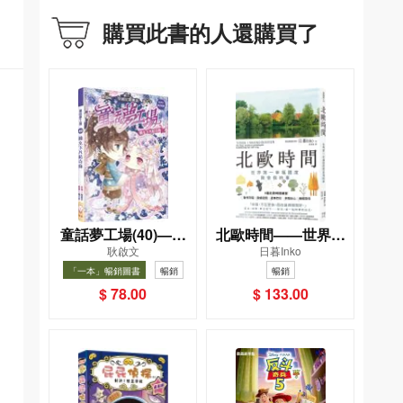
購買此書的人還購買了
童話夢工場(40)——
北歐時間——世界第
耿啟文
日暮Inko
織女下凡結奇緣
一幸福國度教會我的
「一本」暢銷圖書
暢銷
暢銷
事
$ 78.00
$ 133.00