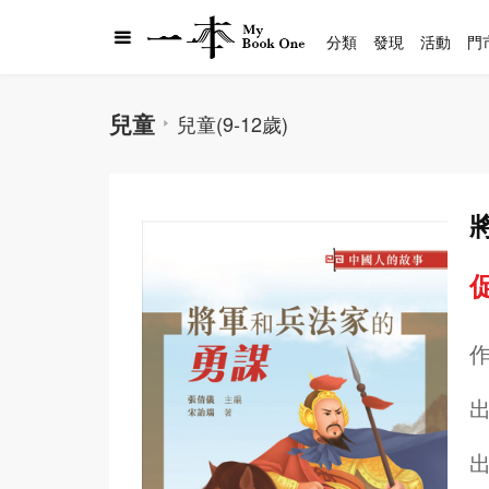
分類
發現
活動
門
兒童
兒童(9-12歲)
促
出