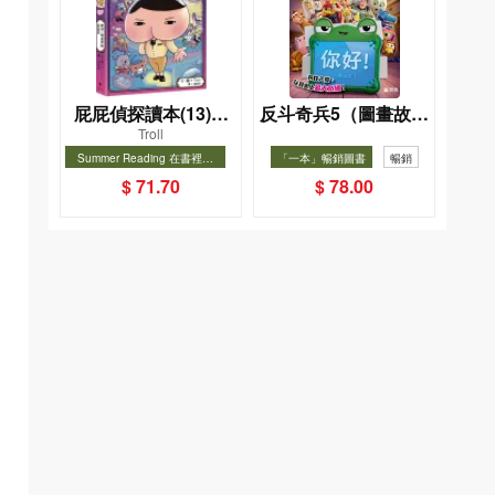
屁屁偵探讀本(13)－
反斗奇兵5（圖畫故事
Troll
－對決！怪盜學院
版）
Summer Reading 在書裡度
「一本」暢銷圖書
暢銷
（星星篇）
夏, Cool Down, Read On!-精
暢銷
$ 71.70
$ 78.00
選圖書67折