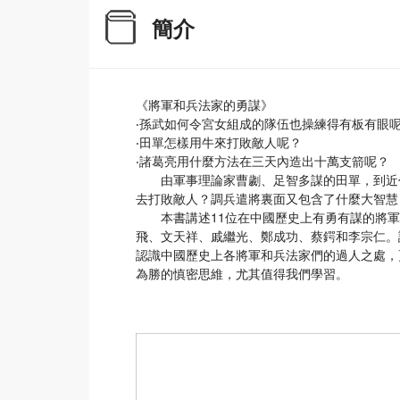
簡介
《將軍和兵法家的勇謀》
‧孫武如何令宮女組成的隊伍也操練得有板有眼
‧田單怎樣用牛來打敗敵人呢？
‧諸葛亮用什麼方法在三天內造出十萬支箭呢？
由軍事理論家曹劌、足智多謀的田單，到近代
去打敗敵人？調兵遣將裏面又包含了什麼大智慧
本書講述11位在中國歷史上有勇有謀的將軍
飛、文天祥、戚繼光、鄭成功、蔡鍔和李宗仁。
認識中國歷史上各將軍和兵法家們的過人之處，
為勝的慎密思維，尤其值得我們學習。