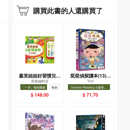
購買此書的人還購買了
嘉芙姐姐好習慣兒歌
屁屁偵探讀本(13)－
新雅編輯室
Troll
小手機
－對決！怪盜學院
「一本」暢銷圖書
暢銷
Summer Reading 在書裡度
（星星篇）
夏, Cool Down, Read On!-精
暢銷
$ 148.00
$ 71.70
選圖書67折