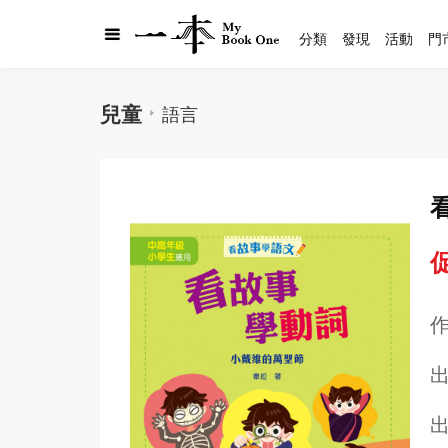
分類
發現
活動
門
兒童
語言
促
出