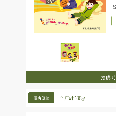
I
搶購時間
全店9折優惠
優惠促銷