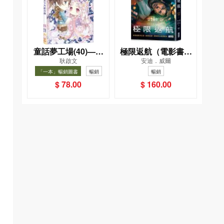
童話夢工場(40)——
極限返航（電影書衣
耿啟文
安迪．威爾
織女下凡結奇緣
典藏版）（獨家收錄
「一本」暢銷圖書
暢銷
暢銷
作者訪談）
$ 78.00
$ 160.00