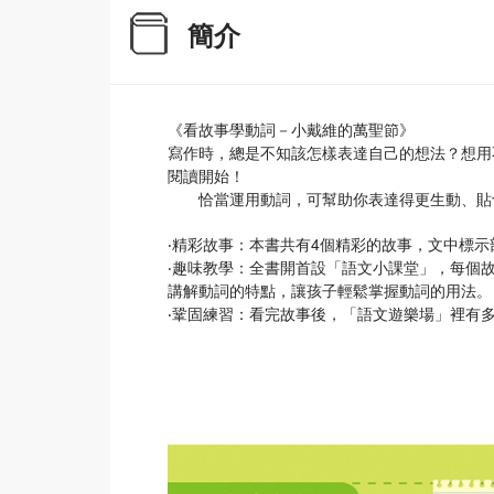
簡介
《看故事學動詞－小戴維的萬聖節》
寫作時，總是不知該怎樣表達自己的想法？想用
閱讀開始！
恰當運用動詞，可幫助你表達得更生動、貼切
‧精彩故事：本書共有4個精彩的故事，文中標
‧趣味教學：全書開首設「語文小課堂」，每個
講解動詞的特點，讓孩子輕鬆掌握動詞的用法。
‧鞏固練習：看完故事後，「語文遊樂場」裡有