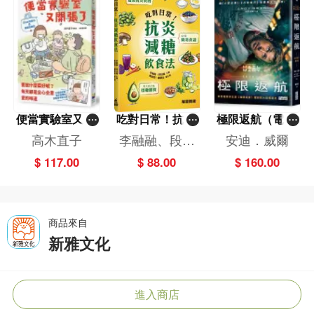
便當實驗室又開
吃對日常！抗炎
極限返航（電影
張了——日日和
減糖飲食法
書衣典藏版）
高木直子
李融融、段佳
安迪．威爾
特別日的菜單挑
（獨家收錄作者
麗,黃梨煜、顧
$ 117.00
$ 88.00
$ 160.00
戰記
訪談）
凱辰
商品來自
新雅文化
進入商店