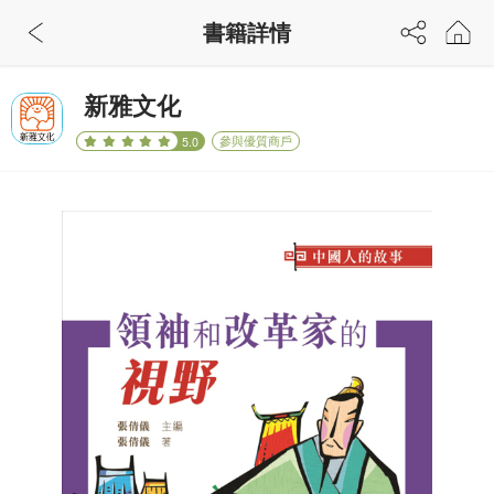
書籍詳情
新雅文化
參與優質商戶
5.0