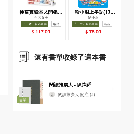
便當實驗室又開張了
哈小浪上學記(13)
高木直子
哈小浪
——日日和特別日的
——逃出神奇博物館
「一本」暢銷圖書
暢銷
「一本」暢銷圖書
新品
菜單挑戰記
暢銷
$ 117.00
$ 78.00
還有書單收錄了這本書
閱讀推廣人 - 陳煒舜
閱讀推廣人
關注
(2)
書單