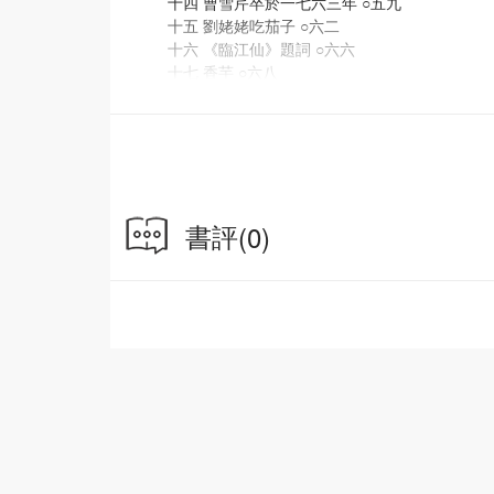
十四 曹雪芹卒於一七六三年 ○五九
十五 劉姥姥吃茄子 ○六二
十六 《臨江仙》題詞 ○六六
十七 香芋 ○六八
十八 賈瑞之病與秦可卿之病 ○七○
十九 記鄭西諦藏舊抄《紅樓夢》殘本兩回 ○七四
二十 增之一分則太長 ○七九
二十一 減之一分則太短 ○八一
二十二 《紅樓夢》下半部的開始 ○八三
二十三 秦可卿死封龍禁尉 ○八八
書評
(0)
二十四 菂官葯官藥官 ○九二
二十五 寶玉喝湯 ○九四
二十六 作者一七六○年的改筆 ○九八
二十七 林黛玉談詩講錯了 一○一
二十八 曹雪芹畫像 一○三
二十九 香菱地位的改變 一○五
三十 曹雪芹自比林黛玉 一一一
三十一 梨園裝束 一一七
三十二 寶玉想跟二丫頭去 一一九
三十三 談《紅樓夢》的回目 一二三
三十四 記吳藏殘本（一） 一六八
三十五 記吳藏殘本（二） 一七八