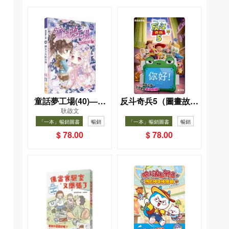
童話夢工場(40)——
反斗奇兵5（圖畫故事
耿啟文
織女下凡結奇緣
版）
「一本」暢銷圖書
暢銷
「一本」暢銷圖書
暢銷
$ 78.00
$ 78.00