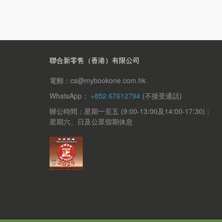
三十六 記嘉慶甲子本評語 一八二
三十七 有正本的妄改 二○八
三十八 再談嘉慶本 二一三
《紅樓夢》中關於「十二釵」的描寫 二一七
一 總說 二二○
聯合新零售（香港）有限公司
二 對寶釵、黛玉的抑揚 二二六
電郵：cs@mybookone.com.hk
三 晴雯與襲人 二三五
四 鳳姐 二六○
WhatsApp：
+852 67612794
(不接受通話)
五 丫鬟與女伶 二七五
辦公時間：星期一至五 (9:00-13:00及14:00-17:30) ;
星期六、日及公眾假期休息
樂知兒語說《紅樓》 二九九
一 漫談紅學 三○一
二 紅樓釋名 三○八
三 從「開宗明義」來看《紅樓夢》
的二元論 三一一
四 空空道人十六字閒評釋 三一五
五 漫說芙蓉花與瀟湘子（外一章） 三一八
六 宗師的掌心（外三章） 三二二
七 甲戌本與脂硯齋 三二三
八 茄胙、茄鯗 三二七