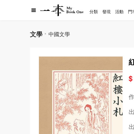
分類
發現
活動
門
文學
中國文學
$
出