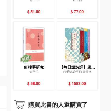
$ 51.00
$ 77.00
紅樓夢研究
【每日讀詩詞】唐宋
俞平伯
程千帆,俞平伯,施蟄存
詞鑑賞辭典（全五
卷）+【每日讀詩詞】
$ 58.00
$ 1583.00
唐宋詞鑑賞辭典（別
冊）
購買此書的人還購買了