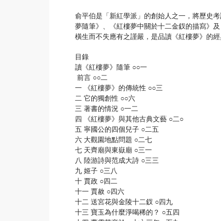
俞平伯是「新紅學派」的創始人之一，將歷史考
夢隨筆》、《紅樓夢中關於十二金釵的描寫》及
橫生而不失應有之謹嚴，是品讀《紅樓夢》的經
目錄
讀《紅樓夢》隨筆 ○○一
前言 ○○二
一 《紅樓夢》的傳統性 ○○三
二 它的獨創性 ○○六
三 著書的情況 ○一二
四 《紅樓夢》與其他古典文藝 ○二○
五 寧國公的四個兒子 ○二五
六 大觀園地點問題 ○二七
七 天齊廟與東嶽廟 ○三一
八 陸游詩與范成大詩 ○三三
九 姬子 ○三八
十 賈政 ○四二
十一 賈赦 ○四六
十二 送宮花與金陵十二釵 ○四九
十三 寶玉為什麼淨喝稀的？ ○五四