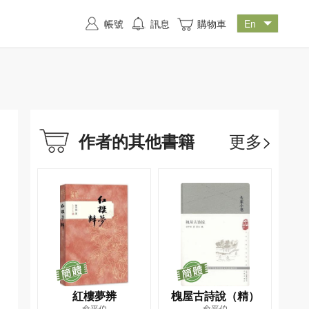
帳號
訊息
購物車
更多>
作者的其他書籍
紅樓夢辨
槐屋古詩說（精）
俞平伯
俞平伯