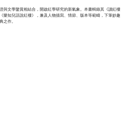
證與文學鑒賞相結合，開啟紅學研究的新氣象。本書輯錄其《讀紅樓
《樂知兒語說紅樓》，兼及人物描寫、情節、版本等範疇，下筆妙趣
典之作。