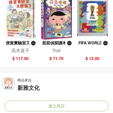
便當實驗室又開
屁屁偵探讀本(1
FIFA WORLD C
張了——日日和
3)－－對決！怪
UP 2026（Stick
高木直子
Troll
特別日的菜單挑
盜學院（星星
er pack 貼紙
$ 117.00
$ 71.70
$ 12.00
戰記
篇）
包）
商品來自
新雅文化
進入商店