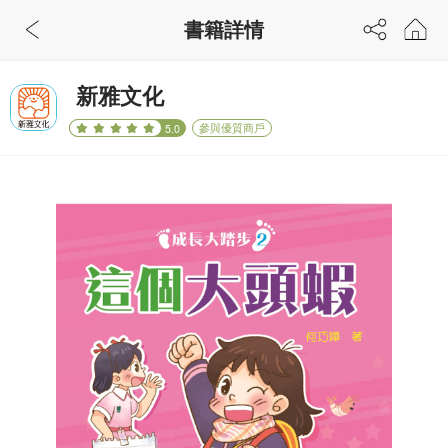
書籍詳情
新雅文化
參與優質商戶
5.0