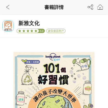
書籍詳情
新雅文化
參與優質商戶
5.0