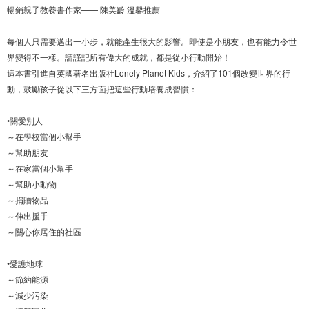
暢銷親子教養書作家—— 陳美齡 溫馨推薦
每個人只需要邁出一小步，就能產生很大的影響。即使是小朋友，也有能力令世
界變得不一樣。請謹記所有偉大的成就，都是從小行動開始！
這本書引進自英國著名出版社Lonely Planet Kids，介紹了101個改變世界的行
動，鼓勵孩子從以下三方面把這些行動培養成習慣：
•關愛別人
～在學校當個小幫手
～幫助朋友
～在家當個小幫手
～幫助小動物
～捐贈物品
～伸出援手
～關心你居住的社區
•愛護地球
～節約能源
～減少污染