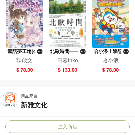
書中各個小行動都能啟發孩子坐言起行，嘗試從自己開始實踐，讓世界變得更加
美好！
「不一定要做什麼偉大的事，用心做好小事。」
——德蘭修女
童話夢工場(40)
北歐時間——世
哈小浪上學記(1
「人一旦確立了自己的目標，為之奮鬥的決心就不應該動搖。」
——織女下凡結
界第一幸福國度
3)——逃出神奇
耿啟文
日暮Inko
哈小浪
——科學家牛頓
奇緣
教會我的事
博物館
$ 78.00
$ 133.00
$ 78.00
商品來自
新雅文化
進入商店