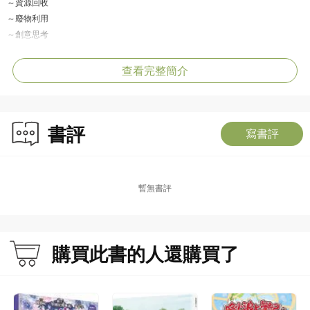
～資源回收
～廢物利用
～創意思考
～物品重用
～減少廢物
查看完整簡介
～節約用紙
～節約用水
～積極參與
書評
寫書評
•珍惜自己
～站起來！為自己發聲
～保持樂觀
暫無書評
～健康飲食
～充分休息
～保持健康
～發掘自己的興趣
購買此書的人還購買了
～創造溫暖的家庭時間
～每天都要不斷挑戰自己
～多點與人分享
～為改變自己踏出第一步