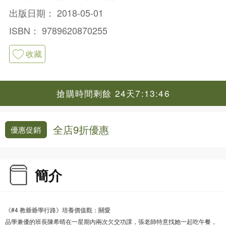
出版日期：
2018-05-01
ISBN：
9789620870255
收藏
搶購時間剩餘 24天7:13:46
全店9折優惠
優惠促銷
簡介
《#4 教爺爺學行路》培養價值觀：關愛
品學兼優的班長陳希晴在一星期內兩次欠交功課，張老師特意找她一起吃午餐，