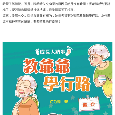
希望了解情況。可是，陳希晴欠交功課的原因居然是沒有時間！張老師感到驚訝
極了，便叫陳希晴留堂補做功課，但希晴卻哭了起來。
原來，希晴欠交功課是與爺爺有關的，她每天都要到醫院教爺爺學行路。為什麼
原本精神奕奕的爺爺，要希晴教他行路呢？