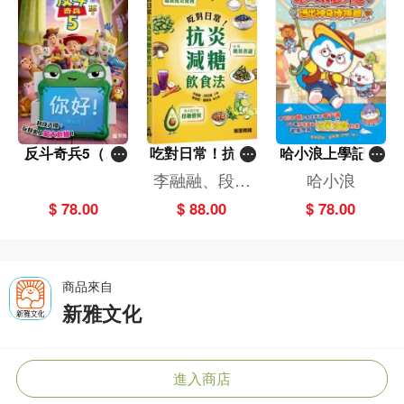
反斗奇兵5（圖
吃對日常！抗炎
哈小浪上學記(1
畫故事版）
減糖飲食法
3)——逃出神奇
李融融、段佳
哈小浪
博物館
麗,黃梨煜、顧
$ 78.00
$ 88.00
$ 78.00
凱辰
商品來自
新雅文化
進入商店