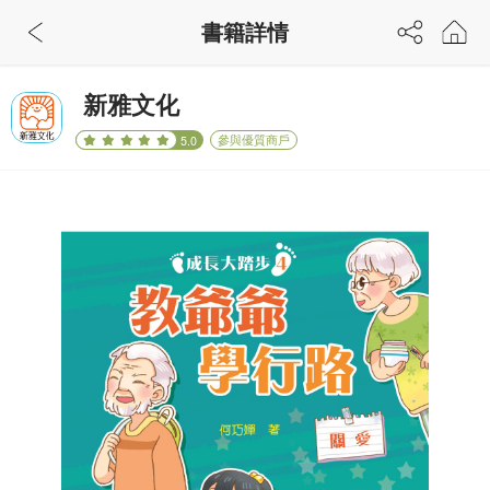
書籍詳情
新雅文化
參與優質商戶
5.0