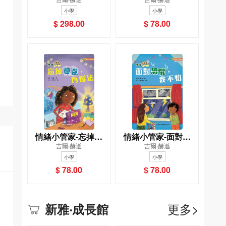
4冊)[新雅‧成長館]
怒，我也會[新雅‧成長
小學
小學
館]
$ 298.00
$ 78.00
情緒小管家-忘掉憂
情緒小管家-面對恐
吉爾‧赫遜
吉爾‧赫遜
慮，有辦法[新雅‧成長
懼，我不怕[新雅‧成長
小學
小學
館]
館]
$ 78.00
$ 78.00
更多>
新雅‧成長館