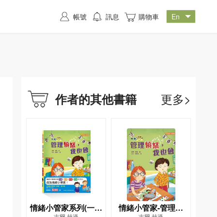
帳號
訊息
購物車
更多>
作者的其他書籍
情緒小管家系列(一套
情緒小管家-管理憤
吉爾‧赫遜
吉爾‧赫遜