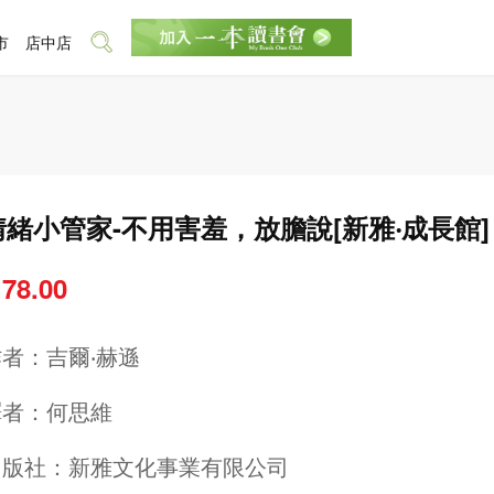
市
店中店
情緒小管家-不用害羞，放膽說[新雅‧成長館]
 78.00
作者：
吉爾‧赫遜
譯者：
何思維
出版社：
新雅文化事業有限公司