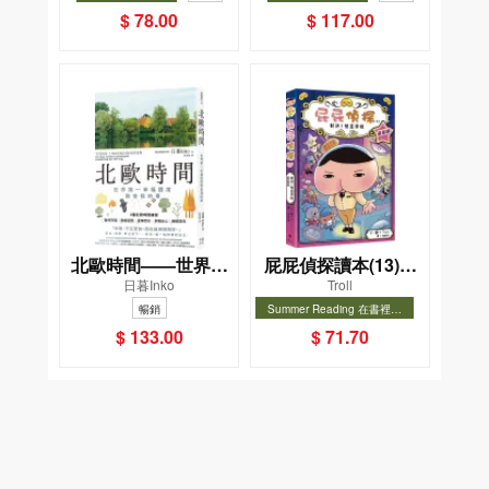
菜單挑戰記
$ 78.00
$ 117.00
北歐時間——世界第
屁屁偵探讀本(13)－
日暮Inko
Troll
一幸福國度教會我的
－對決！怪盜學院
暢銷
Summer Reading 在書裡度
事
（星星篇）
夏, Cool Down, Read On!-精
暢銷
$ 133.00
$ 71.70
選圖書67折