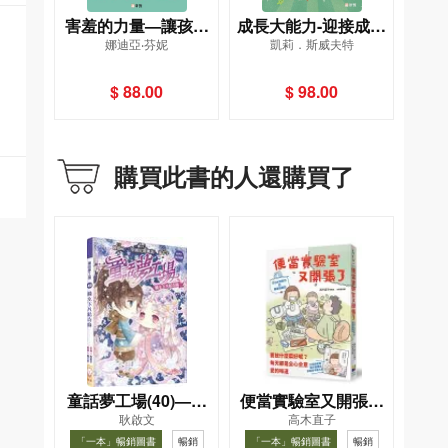
害羞的力量—讓孩子
成長大能力-迎接成長
娜迪亞‧芬妮
凱莉．斯威夫特
發出自信的光芒[新雅‧
挑戰必備的生活技能
成長館]
[新雅‧成長館]
$ 88.00
$ 98.00
購買此書的人還購買了
童話夢工場(40)——
便當實驗室又開張了
耿啟文
高木直子
織女下凡結奇緣
——日日和特別日的
「一本」暢銷圖書
暢銷
「一本」暢銷圖書
暢銷