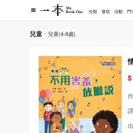
分類
發現
活動
門
兒童
兒童(4-8歲)
$