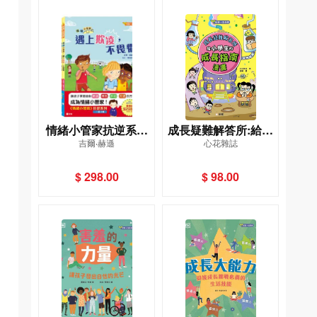
情緒小管家抗逆系列
成長疑難解答所:給小
吉爾‧赫遜
心花雜誌
（一套4冊） [新雅‧成
學生的成長指南漫畫
長館]
[新雅‧成長館]
$ 298.00
$ 98.00