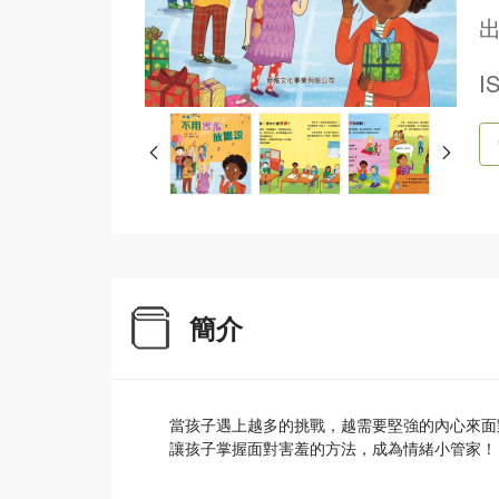
出
I
簡介
當孩子遇上越多的挑戰，越需要堅強的內心來面
讓孩子掌握面對害羞的方法，成為情緒小管家！