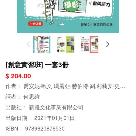
[創意實習班] 一套3冊
$ 204.00
作者：
喬安妮‧歐文,瑪麗亞‧赫伯特‧劉,莉莉安‧史拜
比
譯者：
何思維
出版社：
新雅文化事業有限公司
出版日期：
2021年01月01日
ISBN：
9789620876530