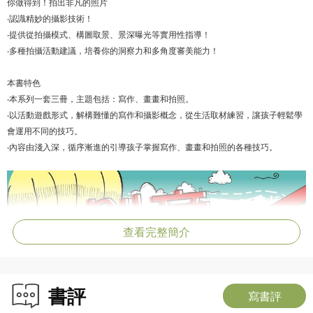
你做得到！拍出非凡的照片
‧認識精妙的攝影技術！
‧提供從拍攝模式、構圖取景、景深曝光等實用性指導！
‧多種拍攝活動建議，培養你的洞察力和多角度審美能力！
本書特色
‧本系列一套三冊，主題包括：寫作、畫畫和拍照。
‧以活動遊戲形式，解構難懂的寫作和攝影概念，從生活取材練習，讓孩子輕鬆學
會運用不同的技巧。
‧內容由淺入深，循序漸進的引導孩子掌握寫作、畫畫和拍照的各種技巧。
查看完整簡介
書評
寫書評