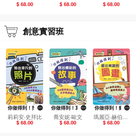
劉
$ 68.00
$ 68.00
$ 68.00
創意實習班
你做得到！拍出
你做得到！寫出
你做得到！畫出
非凡的照片[創意
精彩的故事[創意
美麗的圖畫[創意
莉莉安‧史拜比
喬安妮‧歐文
瑪麗亞‧赫伯特‧
實習班]
實習班]
實習班]
$ 68.00
$ 68.00
$ 68.00
劉