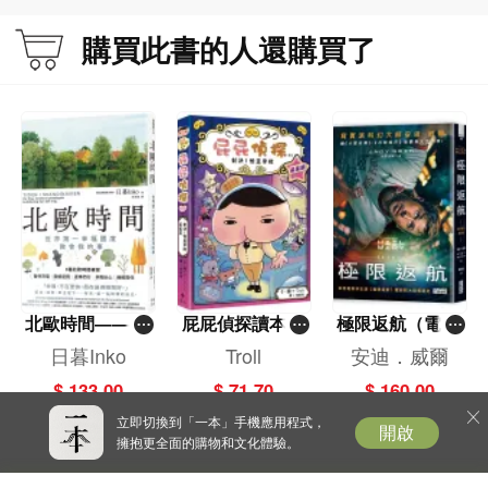
購買此書的人還購買了
北歐時間——世
屁屁偵探讀本(1
極限返航（電影
界第一幸福國度
3)－－對決！怪
書衣典藏版）
日暮Inko
Troll
安迪．威爾
教會我的事
盜學院（星星
（獨家收錄作者
$ 133.00
$ 71.70
$ 160.00
篇）
訪談）
立即切換到「一本」手機應用程式，
開啟
擁抱更全面的購物和文化體驗。