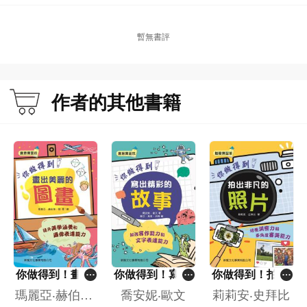
暫無書評
作者的其他書籍
你做得到！畫出
你做得到！寫出
你做得到！拍出
美麗的圖畫[創意
精彩的故事[創意
非凡的照片[創意
瑪麗亞‧赫伯特‧
喬安妮‧歐文
莉莉安‧史拜比
實習班]
實習班]
實習班]